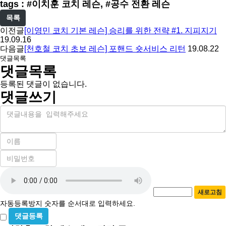
tags : #이치훈 코치 레슨, #공수 전환 레슨
목록
이전글
[이영민 코치 기본 레슨] 승리를 위한 전략 #1. 지피지기
19.09.16
다음글
[천호철 코치 초보 레슨] 포핸드 숏서비스 리턴
19.08.22
댓글목록
댓글목록
등록된 댓글이 없습니다.
댓글쓰기
내
용
이
름
비
필
밀
수
자
번
호
동
필
새로고침
등
수
자동등록방지 숫자를 순서대로 입력하세요.
록
비
방
밀