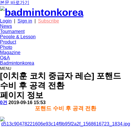
본문 바로가기
Login
|
Sign in
|
Subscribe
News
Tournament
People & Lesson
Product
Photo
Magazine
Q&A
Badmintonkorea
MENU
people
[이치훈 코치 중급자 레슨] 포핸드
수비 후 공격 전환
페이지 정보
작
배
댓
작
0건
2019-09-16 15:53
성
드
글
성
본
포핸드 수비 후 공격 전환
자
민
일
문
턴
코
리