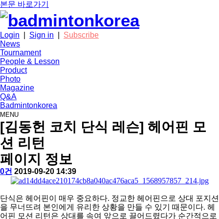
본문 바로가기
Login
|
Sign in
|
Subscribe
News
Tournament
People & Lesson
Product
Photo
Magazine
Q&A
Badmintonkorea
MENU
people
[김동헌 코치 단식 레슨] 헤어핀 모
션 리턴
페이지 정보
작
배
댓
작
0건
2019-09-20 14:39
성
드
글
성
본
자
민
일
문
턴
단식은 헤어핀이 매우 중요하다. 정교한 헤어핀으로 상대 포지션
코
을 무너뜨려 본인에게 유리한 상황을 만들 수 있기 때문이다. 헤
리
어핀 모션 리턴은 상대를 속여 앞으로 끌어드렸다가 순간적으로