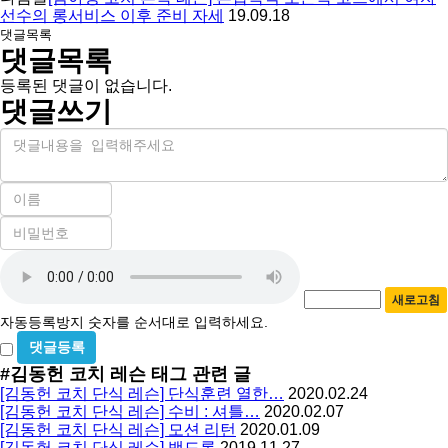
선수의 롱서비스 이후 준비 자세
19.09.18
댓글목록
댓글목록
등록된 댓글이 없습니다.
댓글쓰기
내
용
이
름
비
필
밀
수
자
번
호
동
필
새로고침
등
수
자동등록방지 숫자를 순서대로 입력하세요.
록
비
방
밀
#김동헌 코치 레슨
태그 관련 글
지
글
[김동헌 코치 단식 레슨] 단식훈련 열한…
2020.02.24
사
[김동헌 코치 단식 레슨] 수비 : 셔틀…
2020.02.07
용
[김동헌 코치 단식 레슨] 모션 리턴
2020.01.09
[김동헌 코치 단식 레슨] 백드롭
2019.11.27