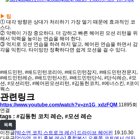
▶ 팁
① 대각 방향은 상대가 처리하기 가장 멀기 때문에 효과적인 코
스다.
② 악력이 가장 중요하다. 더 강하고 빠른 헤어핀 모션 리턴을 위
해서 악력을 높이는 연습을 해야 한다.
③ 억지로 모션 연습을 하려 하지 말고, 헤어핀 연습을 하면서 감
각을 익힌다. 타이밍만 정확하다면 쉽게 모션을 걸 수 있다.
#배드민턴, #배드민턴코리아, #배드민턴잡지, #배드민턴전문지,
#배드민턴레슨, #배드민턴사진, #배드민턴단식, #단식레슨, #모
션, #모션리턴, #헤어핀모션리턴, #김동헌코치, #에너스킨, #코이
웍스
관련링크
https://www.youtube.com/watch?v=zn1G_xdzFQM
11895회
연결
tags : #김동헌 코치 레슨, #모션 레슨
목록
이전글
[박소연 코치 스트로크 레슨] 드라이브 헤어핀
19.10.30
다음글
[엄아영 코치 혼복 레슨] 혼합복식 오른쪽 코트에서 여자