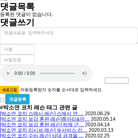
댓글목록
등록된 댓글이 없습니다.
댓글쓰기
내
용
이
름
비
필
밀
수
자
번
호
동
필
등
수
록
자동등록방지 숫자를 순서대로 입력하세요.
새로고침
방
비
밀
지
#박소연 코치 레슨
태그 관련 글
글
[박소연 코치 스매시 레슨] 스매시 연 …
2020.06.29
사
[박소연 코치 보강 훈련 레슨]종아리&어…
2020.05.14
용
[박소연 코치 보강 훈련 레슨] 하체 근…
2020.04.14
[박소연 코치 리시브 레슨] 숏서비스 리…
2020.03.13
[박소연 코치 수비 레슨] 상대 공격을 …
2020.02.25