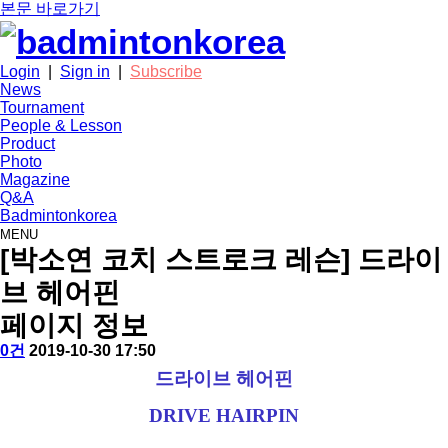
본문 바로가기
Login
|
Sign in
|
Subscribe
News
Tournament
People & Lesson
Product
Photo
Magazine
Q&A
Badmintonkorea
MENU
people
[박소연 코치 스트로크 레슨] 드라이
브 헤어핀
페이지 정보
작
배
댓
작
0건
2019-10-30 17:50
성
드
글
성
본
드라이브 헤어핀
자
민
일
문
턴
DRIVE HAIRPIN
코
리