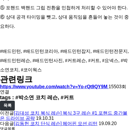
⑤ 포핸드 백핸드 그립 전환을 민첩하게 처리할 수 있어야 한다.
⑥ 상대 공격 타이밍을 뺏고, 상대 움직임을 흔들어 놓는 것이 중
요하다.
#배드민턴, #배드민턴코리아, #배드민턴잡지, #배드민턴전문지,
#배드민턴레슨, #배드민턴사진, #커트레슨, #커트, #요넥스, #박
소연코치, #코이웍스
관련링크
https://www.youtube.com/watch?v=Yo-rQt9QY9M
15503회
연결
tags : #박소연 코치 레슨, #커트
목록
이전글
[김대성 코치 복식 레슨] 복식 3구 레슨 #1 포핸드 중간볼
은 드라이브 공략
19.10.31
다음글
[김동헌 코치 단식 레슨] 헤어핀 모션 리턴
19.09.20
댓글목록