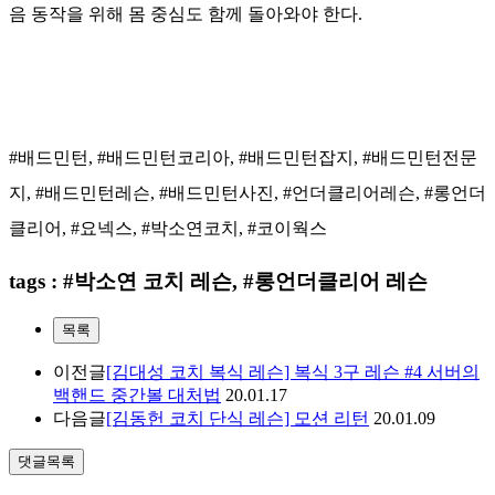
음 동작을 위해 몸 중심도 함께 돌아와야 한다.
#배드민턴, #배드민턴코리아, #배드민턴잡지, #배드민턴전문
지, #배드민턴레슨, #배드민턴사진, #언더클리어레슨, #롱언더
클리어, #요넥스, #박소연코치, #코이웍스
tags : #박소연 코치 레슨, #롱언더클리어 레슨
목록
이전글
[김대성 코치 복식 레슨] 복식 3구 레슨 #4 서버의
백핸드 중간볼 대처법
20.01.17
다음글
[김동헌 코치 단식 레슨] 모션 리턴
20.01.09
댓글목록