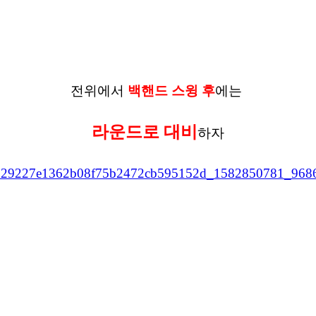
전위에서
백핸드 스윙 후
에는
라운드로 대비
하자