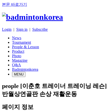
본문 바로가기
Login
|
Sign in
|
Subscribe
News
Tournament
People & Lesson
Product
Photo
Magazine
Q&A
Badmintonkorea
MENU
people
[이춘호 트레이너 트레이닝 레슨]
반월상연골판 손상 재활운동
페이지 정보