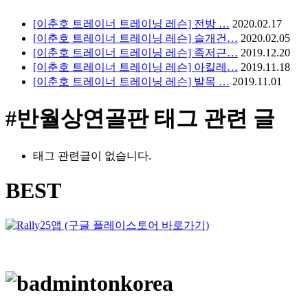
[이춘호 트레이너 트레이닝 레슨] 전방 …
2020.02.17
[이춘호 트레이너 트레이닝 레슨] 슬개건…
2020.02.05
[이춘호 트레이너 트레이닝 레슨] 족저근…
2019.12.20
[이춘호 트레이너 트레이닝 레슨] 아킬레…
2019.11.18
[이춘호 트레이너 트레이닝 레슨] 발목 …
2019.11.01
#반월상연골판
태그 관련 글
태그 관련글이 없습니다.
BEST