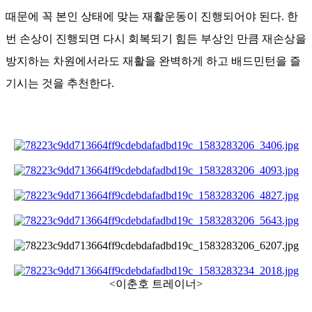
때문에 꼭 본인 상태에 맞는 재활운동이 진행되어야 된다. 한
번 손상이 진행되면 다시 회복되기 힘든 부상인 만큼 재손상을
방지하는 차원에서라도 재활을 완벽하게 하고 배드민턴을 즐
기시는 것을 추천한다.
<이춘호 트레이너>