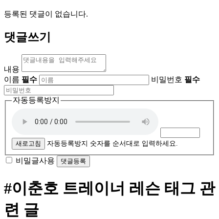
등록된 댓글이 없습니다.
댓글쓰기
내용
이름
필수
비밀번호
필수
자동등록방지
새로고침
자동등록방지 숫자를 순서대로 입력하세요.
비밀글사용
#이춘호 트레이너 레슨
태그 관
련 글