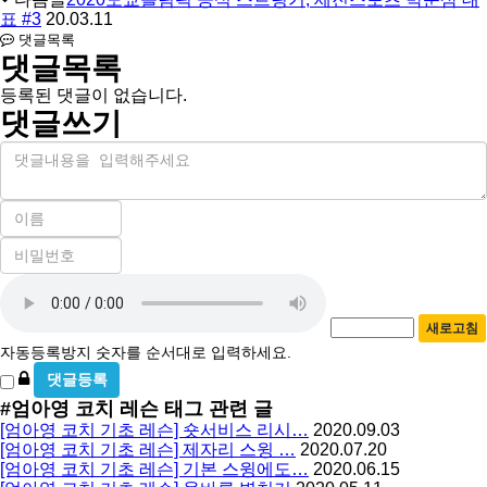
표 #3
20.03.11
댓글목록
댓글목록
등록된 댓글이 없습니다.
댓글쓰기
내
용
이
름
비
필
밀
수
자
번
호
동
필
새로고침
등
수
자동등록방지 숫자를 순서대로 입력하세요.
록
비
방
밀
#엄아영 코치 레슨
태그 관련 글
지
글
[엄아영 코치 기초 레슨] 숏서비스 리시…
2020.09.03
사
[엄아영 코치 기초 레슨] 제자리 스윙 …
2020.07.20
용
[엄아영 코치 기초 레슨] 기본 스윙에도…
2020.06.15