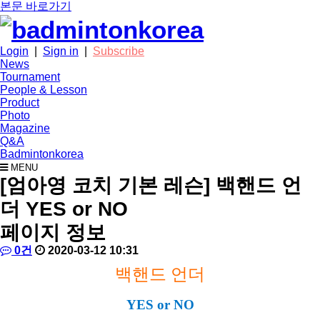
본문 바로가기
Login
|
Sign in
|
Subscribe
News
Tournament
People & Lesson
Product
Photo
Magazine
Q&A
Badmintonkorea
MENU
people
[엄아영 코치 기본 레슨] 백핸드 언
더 YES or NO
페이지 정보
작
배
댓
작
0건
2020-03-12 10:31
성
드
글
성
본
백핸드 언더
자
민
일
문
턴
코
YES or NO
리