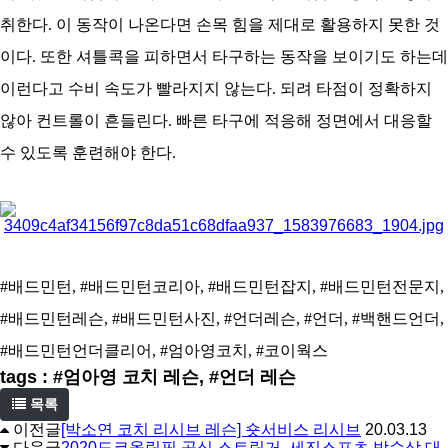
취한다. 이 동작이 나온다면 손목 힘을 제대로 활용하지 못한 것
이다. 또한 셔틀콕을 피하면서 타구하는 동작을 보이기도 하는데
이런다고 수비 속도가 빨라지지 않는다. 되려 타점이 정확하지
않아 컨트롤이 흔들린다. 빠른 타구에 적응해 정면에서 대응할
수 있도록 훈련해야 한다.
#배드민턴, #배드민턴코리아, #배드민턴잡지, #배드민턴전문지,
#배드민턴레슨, #배드민턴사진, #언더레슨, #언더, #백핸드언더,
#배드민턴언더클리어, #엄아영코치, #코이웍스
tags : #엄아영 코치 레슨, #언더 레슨
목록
이전글
[박소연 코치 리시브 레슨] 숏서비스 리시브
20.03.13
다음글
2020도쿄올림픽 공식 스트링거, 세진스포츠 박순삼 대