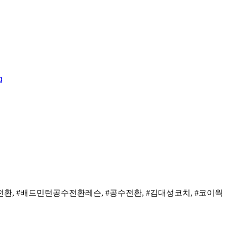
환, #배드민턴공수전환레슨, #공수전환, #김대성코치, #코이웍