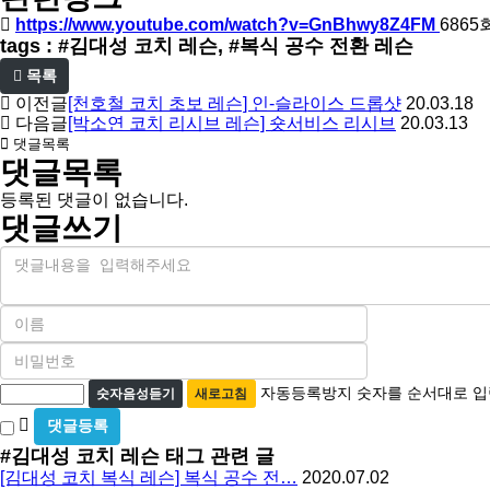
https://www.youtube.com/watch?v=GnBhwy8Z4FM
6865
tags : #김대성 코치 레슨, #복식 공수 전환 레슨
목록
이전글
[천호철 코치 초보 레슨] 인-슬라이스 드롭샷
20.03.18
다음글
[박소연 코치 리시브 레슨] 숏서비스 리시브
20.03.13
댓글목록
댓글목록
등록된 댓글이 없습니다.
댓글쓰기
내
용
이
름
비
필
밀
수
자
번
자동등록방지 숫자를 순서대로 입
숫자음성듣기
새로고침
호
동
비
필
등
밀
수
#김대성 코치 레슨
태그 관련 글
글
록
[김대성 코치 복식 레슨] 복식 공수 전…
2020.07.02
사