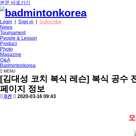
본문 바로가기
Login
|
Sign in
|
Subscribe
News
Tournament
People & Lesson
Product
Photo
Magazine
Q&A
Badmintonkorea
MENU
people
[김대성 코치 복식 레슨] 복식 공수 
페이지 정보
작
배
댓
작
0건
2020-03-16 09:43
성
드
글
성
본
자
민
일
문
턴
오
코
리
아