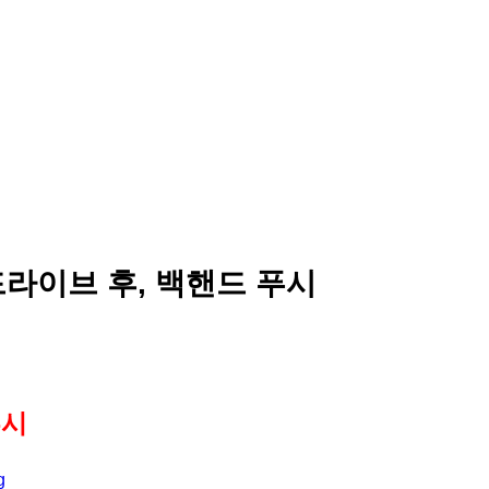
드라이브 후, 백핸드 푸시
푸시