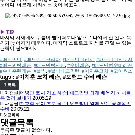
문이다. 빠르게 처리하는 것이 목표다.
▶ TIP
마지막 자세에서 무릎이 발가락보다 앞으로 나와서 안 된다. 복
귀가 늦어지기 때문이다. 마지막 스트로크 자세를 견딜 수 있는
근력이 필요하다.
#배드민턴
, 
#배드민턴코리아
, 
#배드민턴잡지
, 
#배드민턴전문지
, 
#배드민턴레슨
, 
#배드민턴사진
, 
#수비레슨
, 
#배드민턴수비레슨
, 
#수비훈련레슨
, 
#볼빅
, 
#볼빅배드민턴
, 
#이치훈코치
, 
#코이웍스
tags : #이치훈 코치 레슨, #포핸드 수비 레슨
목록
이전글
[이영민 코치 기초 레슨] 배드민턴 쉽게 배우기 5, 셔틀
콕 멀리 보내기
20.05.29
다음글
[천호철 코치 초보 레슨] 오른발이 앞에 있는 공격적인
수비
20.05.21
댓글목록
댓글목록
등록된 댓글이 없습니다.