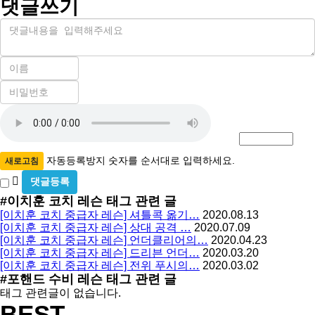
댓글쓰기
내
용
이
름
비
필
밀
수
자
번
호
동
필
등
수
록
자동등록방지 숫자를 순서대로 입력하세요.
새로고침
방
비
밀
지
#이치훈 코치 레슨
태그 관련 글
글
[이치훈 코치 중급자 레슨] 셔틀콕 옮기…
2020.08.13
사
[이치훈 코치 중급자 레슨] 상대 공격 …
2020.07.09
용
[이치훈 코치 중급자 레슨] 언더클리어의…
2020.04.23
[이치훈 코치 중급자 레슨] 드리븐 언더…
2020.03.20
[이치훈 코치 중급자 레슨] 전위 푸시의…
2020.03.02
#포핸드 수비 레슨
태그 관련 글
태그 관련글이 없습니다.
BEST