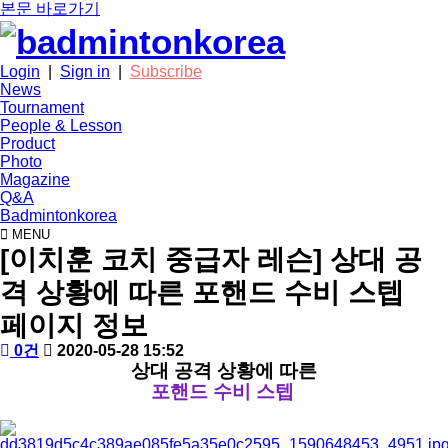
본문 바로가기
Login
|
Sign in
|
Subscribe
News
Tournament
People & Lesson
Product
Photo
Magazine
Q&A
Badmintonkorea
MENU
people
[이치훈 코치 중급자 레슨] 상대 공
격 상황에 따른 포핸드 수비 스텝
페이지 정보
작
배
댓
작
0건
2020-05-28 15:52
성
드
글
성
본
상대 공격 상황에 따른
자
민
일
포핸드 수비 스텝
문
턴
코
리