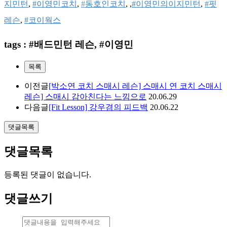
지민턴
, 
#이영민코치
, 
#
동호인코치
, ,
#이영민의이지민턴
, 
#핏
레슨
, 
#코이웍스
tags : #배드민턴 레슨, #이영민
목록
이전글
[박소연 코치 스매시 레슨] 스매시 연 코치 스매시
레슨] 스매시 감아친다는 느낌으로
20.06.29
다음글
[Fit Lesson] 강우겸의 피드백
20.06.22
댓글목록
댓글목록
등록된 댓글이 없습니다.
댓글쓰기