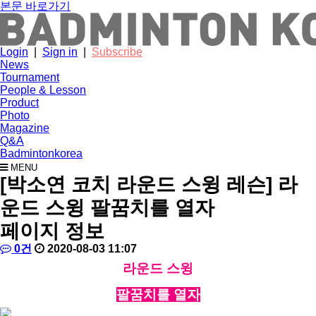
본문 바로가기
Login
|
Sign in
|
Subscribe
News
Tournament
People & Lesson
Product
Photo
Magazine
Q&A
Badmintonkorea
MENU
people
[박소연 코치 라운드 스윙 레슨] 라
운드 스윙 팔꿈치를 열자
페이지 정보
작
배
댓
작
0건
2020-08-03 11:07
성
드
글
성
본
라운드 스윙
자
민
일
문
턴
팔꿈치를 열자
코
리