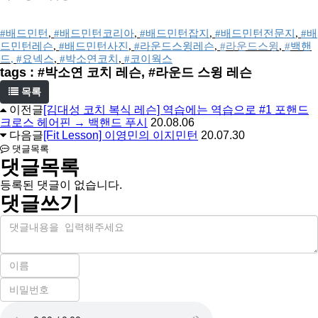
#배드민턴
, 
#배드민턴코리아
, 
#배드민턴잡지
, 
#배드민턴전문지
, 
#배
드민턴레슨
, 
#배드민턴사진
, 
#라운드스윙레슨
, 
#
라운드스윙
, 
#
백핸
드
, 
#요넥스
, 
#박소연코치
, 
#코이웍스
tags : #박소연 코치 레슨, #라운드 스윙 레슨
목록
이전글
[김대성 코치 복식 레슨] 역습에는 역습으로 #1 포핸드
크로스 헤어핀 → 백핸드 푸시
20.08.06
다음글
[Fit Lesson] 이영민의 이지민턴
20.07.30
댓글목록
댓글목록
등록된 댓글이 없습니다.
댓글쓰기
내
용
이
름
비
필
밀
수
자
번