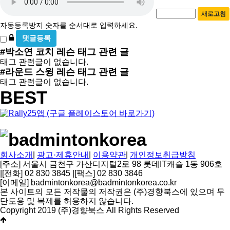
호
동
필
새로고침
등
수
자동등록방지 숫자를 순서대로 입력하세요.
록
비
방
밀
#박소연 코치 레슨
태그 관련 글
지
글
태그 관련글이 없습니다.
사
#라운드 스윙 레슨
태그 관련 글
용
태그 관련글이 없습니다.
BEST
회사소개
|
광고·제휴안내
|
이용약관
|
개인정보취급방침
[주소] 서울시 금천구 가산디지털2로 98 롯데IT캐슬 1동 906호
|
[전화] 02 830 3845
|
[팩스] 02 830 3846
[이메일] badmintonkorea@badmintonkorea.co.kr
본 사이트의 모든 저작물의 저작권은 (주)경향북스에 있으며 무
단도용 및 복제를 허용하지 않습니다.
Copyright 2019 (주)경향북스 All Rights Reserved
상
단