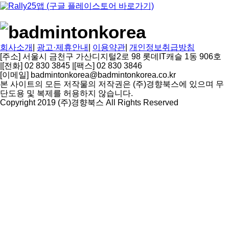
회사소개
|
광고·제휴안내
|
이용약관
|
개인정보취급방침
[주소] 서울시 금천구 가산디지털2로 98 롯데IT캐슬 1동 906호
|
[전화] 02 830 3845
|
[팩스] 02 830 3846
[이메일] badmintonkorea@badmintonkorea.co.kr
본 사이트의 모든 저작물의 저작권은 (주)경향북스에 있으며 무
단도용 및 복제를 허용하지 않습니다.
Copyright 2019 (주)경향북스 All Rights Reserved
상
단
으
로