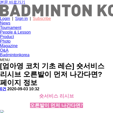
본문 바로가기
Login
|
Sign in
|
Subscribe
News
Tournament
People & Lesson
Product
Photo
Magazine
Q&A
Badmintonkorea
MENU
people
[엄아영 코치 기초 레슨] 숏서비스
리시브 오른발이 먼저 나간다면?
페이지 정보
작
배
댓
작
0건
2020-09-03 10:32
성
드
글
성
본
숏서비스 리시브
자
민
일
문
턴
오른발이 먼저 나간다면?
코
리