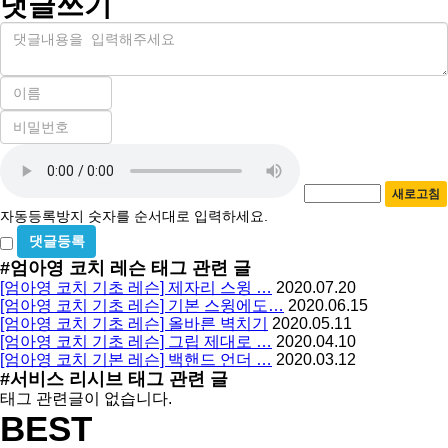
댓글쓰기
내
용
이
름
비
필
밀
수
자
번
호
동
필
새로고침
등
수
자동등록방지 숫자를 순서대로 입력하세요.
록
비
방
밀
#엄아영 코치 레슨
태그 관련 글
지
글
[엄아영 코치 기초 레슨] 제자리 스윙 …
2020.07.20
사
[엄아영 코치 기초 레슨] 기본 스윙에도…
2020.06.15
용
[엄아영 코치 기초 레슨] 올바른 벽치기
2020.05.11
[엄아영 코치 기초 레슨] 그립 제대로 …
2020.04.10
[엄아영 코치 기본 레슨] 백핸드 언더 …
2020.03.12
#서비스 리시브
태그 관련 글
태그 관련글이 없습니다.
BEST