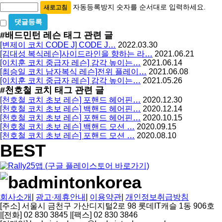
록
자동등록방지 숫자를 순서대로 입력하세요.
새로고침
방
비
밀
지
#배드민턴 레슨
태그 관련 글
글
[변제이 코치 CODE J] CODE J…
2022.03.30
사
[김대성 복식레슨]사이드라인을 향하는 라…
2021.06.21
용
[이치훈 코치 중급자 레슨] 감각 높이는…
2021.06.14
[최승일 코치 남자복식 레슨]전위 플레이…
2021.06.08
[이치훈 코치 중급자 레슨] 감각 높이는…
2021.05.26
#천호철 코치
태그 관련 글
[천호철 코치 초보 레슨] 포핸드 헤어핀…
2020.12.30
[천호철 코치 초보 레슨] 백핸드 헤어핀…
2020.12.14
[천호철 코치 초보 레슨] 포핸드 헤어핀…
2020.10.15
[천호철 코치 초보 레슨] 백핸드 모션 …
2020.09.15
[천호철 코치 초보 레슨] 포핸드 모션 …
2020.08.10
BEST
회사소개
|
광고·제휴안내
|
이용약관
|
개인정보취급방침
[주소] 서울시 금천구 가산디지털2로 98 롯데IT캐슬 1동 906호
|
[전화] 02 830 3845
|
[팩스] 02 830 3846