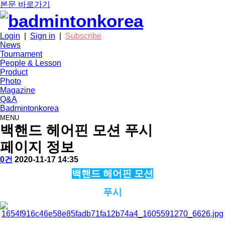
본문 바로가기
Login
|
Sign in
|
Subscribe
News
Tournament
People & Lesson
Product
Photo
Magazine
Q&A
Badmintonkorea
MENU
people
백핸드 헤어핀 모션 푸시
페이지 정보
작
배
댓
작
0건
2020-11-17 14:35
성
드
글
성
본
백핸드 헤어핀 모션
자
민
일
문
턴
푸시
코
리
아