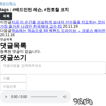
#코이웍스
tags : #배드민턴 레슨, #천호철 코치
목록
이전글
지금 이 순간을 성실하게 보내자 선수들을 지도하는 것이
가장 즐거운 나경민 한국체대 교수 #1
20.11.19
다음글
역습에는 역습으로 #4 백핸드 드라이브 → 크로스 헤어핀
20.11.16
댓글목록
댓글목록
등록된 댓글이 없습니다.
댓글쓰기
내
용
이
름
비
필
밀
수
자
번
호
동
필
등
수