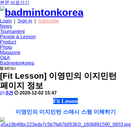
본문 바로가기
Login
|
Sign in
|
Subscribe
News
Tournament
People & Lesson
Product
Photo
Magazine
Q&A
Badmintonkorea
MENU
people
[Fit Lesson] 이영민의 이지민턴
페이지 정보
작
배
댓
작
0건
2020-12-02 15:47
성
드
글
성
본
Fit Lesson
자
민
일
문
턴
이영민의 이지민턴 스매시 스윙 이해하기
코
리
아