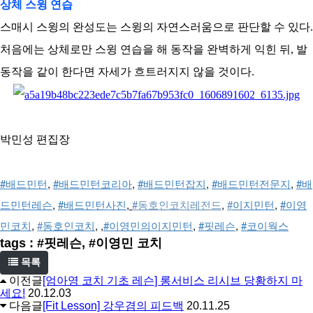
상체 스윙 연습
스매시 스윙의 완성도는 스윙의 자연스러움으로 판단할 수 있다.
처음에는 상체로만 스윙 연습을 해 동작을 완벽하게 익힌 뒤, 발
동작을 같이 한다면 자세가 흐트러지지 않을 것이다.
박민성 편집장
#배드민턴
, 
#배드민턴코리아
, 
#배드민턴잡지
, 
#배드민턴전문지
, 
#배
드민턴레슨
, 
#배드민턴사진
,
#
동호인코치레전드
, 
#
이지민턴
, 
#이영
민코치
, 
#
동호인코치
, ,
#이영민의이지민턴
, 
#핏레슨
, 
#코이웍스
tags : #핏레슨, #이영민 코치
목록
이전글
[엄아영 코치 기초 레슨] 롱서비스 리시브 당황하지 마
세요!
20.12.03
다음글
[Fit Lesson] 강우겸의 피드백
20.11.25