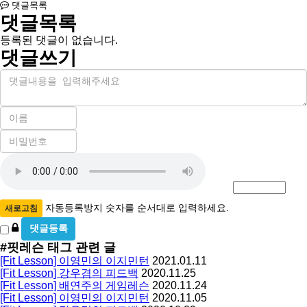
댓글목록
댓글목록
등록된 댓글이 없습니다.
댓글쓰기
내
용
이
름
비
필
밀
수
자
번
호
동
필
등
수
록
자동등록방지 숫자를 순서대로 입력하세요.
새로고침
방
비
밀
지
#핏레슨
태그 관련 글
글
[Fit Lesson] 이영민의 이지민턴
2021.01.11
사
[Fit Lesson] 강우겸의 피드백
2020.11.25
용
[Fit Lesson] 배연주의 게임레슨
2020.11.24
[Fit Lesson] 이영민의 이지민턴
2020.11.05