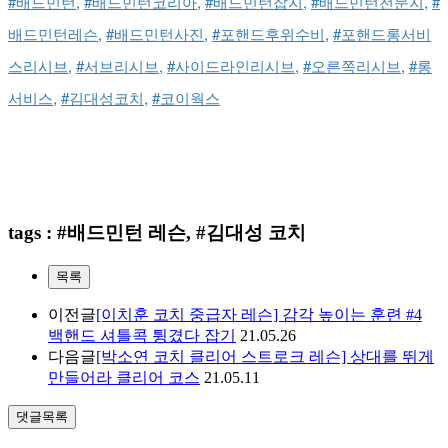
#배드민턴
, 
#배드민턴코리아
, 
#배드민턴잡지
, 
#배드민턴전문지
, 
#
배드민턴레슨
, 
#배드민턴사진
, 
#포핸드후위수비
, 
#포핸드롱서비
스리시브
, 
#서브리시브
, 
#사이드라인리시브
, 
#오른쪽리시브
, 
#롱
서비스
, 
#김대성코치
, 
#코이웍스
tags : #배드민턴 레슨, #김대성 코치
목록
이전글
[이치훈 코치 중급자 레슨] 감각 높이는 훈련 #4
백핸드 셔틀콕 튕겼다 잡기
21.05.26
다음글
[박소연 코치 클리어 스트로크 레슨] 상대를 뛰게
만들어라 클리어 코스
21.05.11
댓글목록