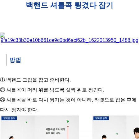
코
백핸드 셔틀콕 튕겼다 잡기
리
아
방법
① 백핸드 그립을 잡고 준비한다.
② 셔틀콕이 머리 위를 넘도록 살짝 위로 튕긴다.
③ 셔틀콕을 바로 다시 튕기는 것이 아니라, 라켓으로 잡은 후에
다시 튕겨야 한다.