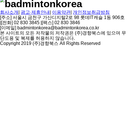
회사소개
|
광고·제휴안내
|
이용약관
|
개인정보취급방침
[주소] 서울시 금천구 가산디지털2로 98 롯데IT캐슬 1동 906호
|
[전화] 02 830 3845
|
[팩스] 02 830 3846
[이메일] badmintonkorea@badmintonkorea.co.kr
본 사이트의 모든 저작물의 저작권은 (주)경향북스에 있으며 무
단도용 및 복제를 허용하지 않습니다.
Copyright 2019 (주)경향북스 All Rights Reserved
상
단
으
로