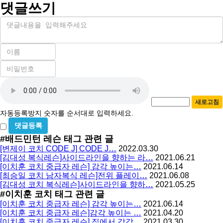
댓글쓰기
내
용
이
름
비
필
밀
수
자
번
호
동
필
새로고침
등
수
자동등록방지 숫자를 순서대로 입력하세요.
록
비
방
밀
#배드민턴 레슨
태그 관련 글
지
글
[변제이 코치 CODE J] CODE J…
2022.03.30
사
[김대성 복식레슨]사이드라인을 향하는 라…
2021.06.21
용
[이치훈 코치 중급자 레슨] 감각 높이는…
2021.06.14
[최승일 코치 남자복식 레슨]전위 플레이…
2021.06.08
[김대성 코치 복식레슨]사이드라인을 향하…
2021.05.25
#이치훈 코치
태그 관련 글
[이치훈 코치 중급자 레슨] 감각 높이는…
2021.06.14
[이치훈 코치 중급자 레슨]감각 높이는 …
2021.04.20
[이치훈 코치 중급자 레슨] 집에서 감각…
2021.03.30