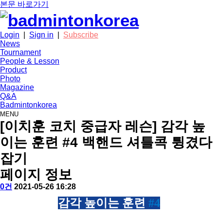
본문 바로가기
Login
|
Sign in
|
Subscribe
News
Tournament
People & Lesson
Product
Photo
Magazine
Q&A
Badmintonkorea
MENU
people
[이치훈 코치 중급자 레슨] 감각 높
이는 훈련 #4 백핸드 셔틀콕 튕겼다
잡기
페이지 정보
작
배
댓
작
0건
2021-05-26 16:28
성
드
글
성
본
감각 높이는 훈련
#4
자
민
일
문
턴