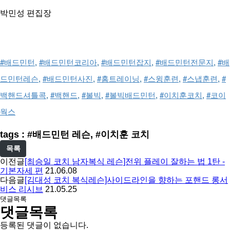
박민성 편집장
#배드민턴
, 
#배드민턴코리아
, 
#배드민턴잡지
, 
#배드민턴전문지
, 
#배
드민턴레슨
, 
#배드민턴사진
, 
#홈트레이닝
, 
#스윙훈련
, 
#스냅훈련
, 
#
백핸드셔틀콕
, 
#백핸드
, 
#볼빅
, 
#볼빅배드민턴
, 
#이치훈코치
, 
#코이
웍스
tags : #배드민턴 레슨, #이치훈 코치
목록
이전글
[최승일 코치 남자복식 레슨]전위 플레이 잘하는 법 1탄 -
기본자세 편
21.06.08
다음글
[김대성 코치 복식레슨]사이드라인을 향하는 포핸드 롱서
비스 리시브
21.05.25
댓글목록
댓글목록
등록된 댓글이 없습니다.