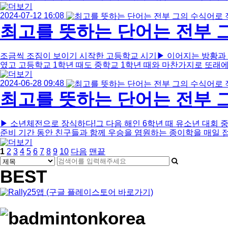
2024-07-12 16:08
최고를 뜻하는 단어는 전부 그
조금씩 조짐이 보이기 시작한 고등학교 시기▶ 이어지는 방황과 
였고 고등학교 1학년 때도 중학교 1학년 때와 마찬가지로 또래에게 
2024-06-28 09:48
최고를 뜻하는 단어는 전부 그
▶ 소년체전으로 장식하다!그 다음 해인 6학년 때 유소년 대회 
준비 기간 동안 친구들과 함께 우승을 염원하는 종이학을 매일 접었
열
페
페
페
페
페
페
페
페
페
페
1
2
3
4
5
6
7
8
9
10
다음
맨끝
린
게
검
이
이
이
이
이
이
이
이
검
이
이
색
지
지
지
지
지
지
지
지
색
지
지
BEST
시
대
어
물
필
상
수
검
색