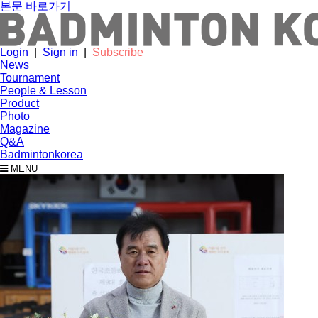
본문 바로가기
Login
|
Sign in
|
Subscribe
News
Tournament
People & Lesson
Product
Photo
Magazine
Q&A
Badmintonkorea
MENU