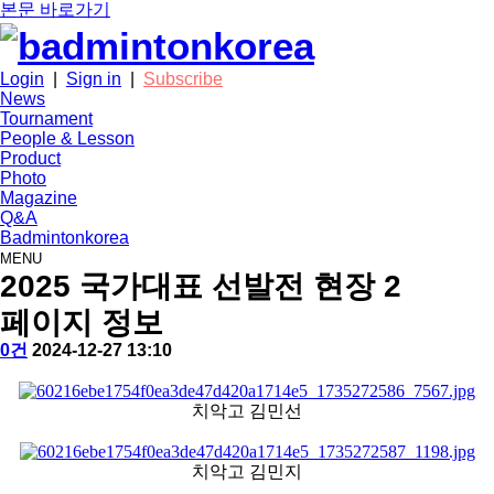
본문 바로가기
Login
|
Sign in
|
Subscribe
News
Tournament
People & Lesson
Product
Photo
Magazine
Q&A
Badmintonkorea
MENU
photo
2025 국가대표 선발전 현장 2
페이지 정보
작
배
댓
작
0건
2024-12-27 13:10
성
드
글
성
본
자
민
일
문
턴
치악고 김민선
코
리
아
치악고 김민지