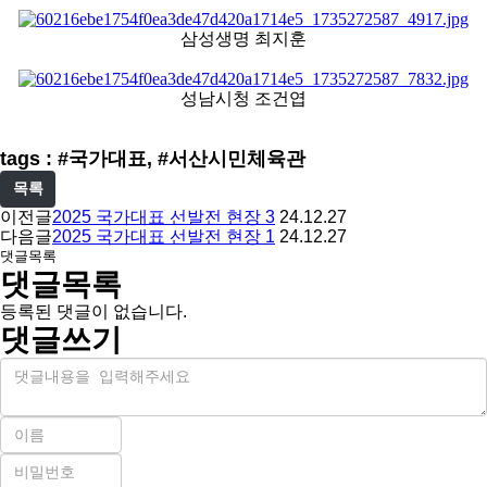
삼성생명 최지훈
성남시청 조건엽
tags : #국가대표, #서산시민체육관
목록
이전글
2025 국가대표 선발전 현장 3
24.12.27
다음글
2025 국가대표 선발전 현장 1
24.12.27
댓글목록
댓글목록
등록된 댓글이 없습니다.
댓글쓰기
내
용
이
름
비
필
밀
수