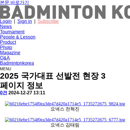
본문 바로가기
Login
|
Sign in
|
Subscribe
News
Tournament
People & Lesson
Product
Photo
Magazine
Q&A
Badmintonkorea
MENU
photo
2025 국가대표 선발전 현장 3
페이지 정보
작
배
댓
작
0건
2024-12-27 13:11
성
드
글
성
본
자
민
일
문
턴
요넥스 전혁진
코
리
아
요넥스 김태림