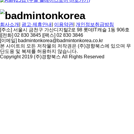
회사소개
|
광고·제휴안내
|
이용약관
|
개인정보취급방침
[주소] 서울시 금천구 가산디지털2로 98 롯데IT캐슬 1동 906호
|
[전화] 02 830 3845
|
[팩스] 02 830 3846
[이메일] badmintonkorea@badmintonkorea.co.kr
본 사이트의 모든 저작물의 저작권은 (주)경향북스에 있으며 무
단도용 및 복제를 허용하지 않습니다.
Copyright 2019 (주)경향북스 All Rights Reserved
상
단
으
로