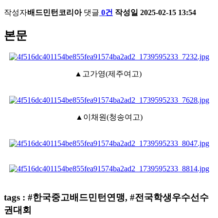
작성자
배드민턴코리아
댓글
0건
작성일
2025-02-15 13:54
본문
▲고가영(제주여고)
▲이채원(청송여고)
tags : #한국중고배드민턴연맹, #전국학생우수선수
권대회