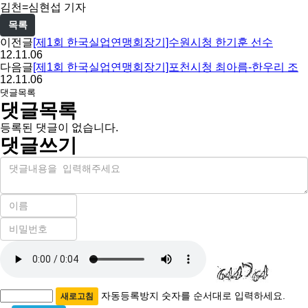
아
김천=심현섭 기자
목록
이전글
[제1회 한국실업연맹회장기]수원시청 한기훈 선수
12.11.06
다음글
[제1회 한국실업연맹회장기]포천시청 최아름-한우리 조
12.11.06
댓글목록
댓글목록
등록된 댓글이 없습니다.
댓글쓰기
내
용
이
름
비
필
밀
수
자
번
호
동
필
등
수
록
자동등록방지 숫자를 순서대로 입력하세요.
새로고침