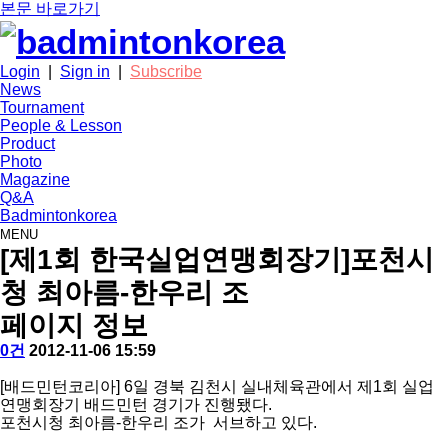
본문 바로가기
Login
|
Sign in
|
Subscribe
News
Tournament
People & Lesson
Product
Photo
Magazine
Q&A
Badmintonkorea
MENU
photo
[제1회 한국실업연맹회장기]포천시
청 최아름-한우리 조
페이지 정보
작
배
댓
작
0건
2012-11-06 15:59
성
드
글
성
본
자
민
일
[배드민턴코리아] 6일 경북 김천시 실내체육관에서 제1회 실업
문
턴
연맹회장기 배드민턴 경기가 진행됐다.
코
포천시청 최아름-한우리 조가 서브하고 있다.
리