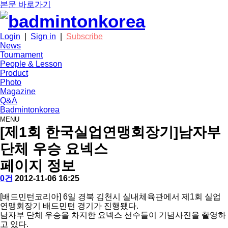
본문 바로가기
Login
|
Sign in
|
Subscribe
News
Tournament
People & Lesson
Product
Photo
Magazine
Q&A
Badmintonkorea
MENU
photo
[제1회 한국실업연맹회장기]남자부
단체 우승 요넥스
페이지 정보
작
배
댓
작
0건
2012-11-06 16:25
성
드
글
성
본
자
민
일
[배드민턴코리아] 6일 경북 김천시 실내체육관에서 제1회 실업
문
턴
연맹회장기 배드민턴 경기가 진행됐다.
코
남자부 단체 우승을 차지한 요넥스 선수들이 기념사진을 촬영하
리
고 있다.