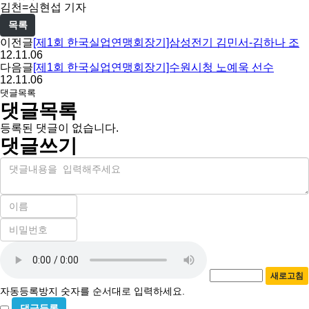
아
김천=심현섭 기자
목록
이전글
[제1회 한국실업연맹회장기]삼성전기 김민서-김하나 조
12.11.06
다음글
[제1회 한국실업연맹회장기]수원시청 노예욱 선수
12.11.06
댓글목록
댓글목록
등록된 댓글이 없습니다.
댓글쓰기
내
용
이
름
비
필
밀
수
자
번
호
동
필
새로고침
등
수
자동등록방지 숫자를 순서대로 입력하세요.
록
비