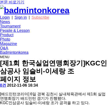
본문 바로가기
Login
|
Sign in
|
Subscribe
News
Tournament
People & Lesson
Product
Photo
Magazine
Q&A
Badmintonkorea
MENU
photo
[제1회 한국실업연맹회장기]KGC인
삼공사 임슬비-이세랑 조
페이지 정보
작
배
댓
작
0건
2012-11-06 16:34
성
드
글
성
본
자
민
일
[배드민턴코리아] 6일 경북 김천시 실내체육관에서 제1회 실업
문
턴
연맹회장기 배드민턴 경기가 진행됐다.
코
KGC인삼공사 임슬비-이세랑 조가 공격을 하고 있다.
리