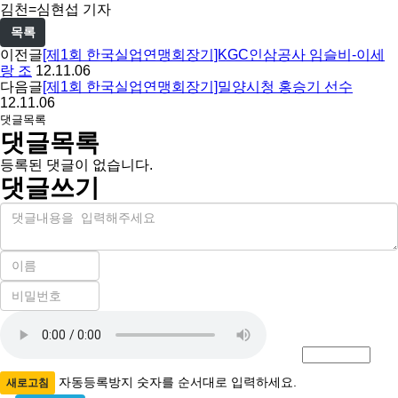
아
김천=심현섭 기자
목록
이전글
[제1회 한국실업연맹회장기]KGC인삼공사 임슬비-이세
랑 조
12.11.06
다음글
[제1회 한국실업연맹회장기]밀양시청 홍승기 선수
12.11.06
댓글목록
댓글목록
등록된 댓글이 없습니다.
댓글쓰기
내
용
이
름
비
필
밀
수
자
번
호
동
필
등
수
록
자동등록방지 숫자를 순서대로 입력하세요.
새로고침