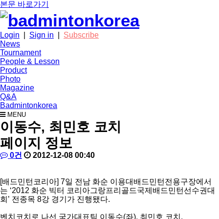
본문 바로가기
Login
|
Sign in
|
Subscribe
News
Tournament
People & Lesson
Product
Photo
Magazine
Q&A
Badmintonkorea
MENU
photo
이동수, 최민호 코치
페이지 정보
작
심
댓
작
0건
2012-12-08 00:40
성
현
글
성
본
자
섭
일
문
[배드민턴코리아] 7일 전남 화순 이용대배드민턴전용구장에서
는 ‘2012 화순 빅터 코리아그랑프리골드국제배드민턴선수권대
회’ 전종목 8강 경기가 진행됐다.
벤치코치로 나선 국가대표팀 이동수(좌), 최민호 코치.