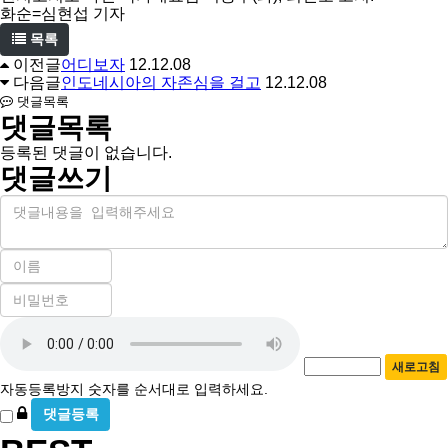
화순=심현섭 기자
목록
이전글
어디보자
12.12.08
다음글
인도네시아의 자존심을 걸고
12.12.08
댓글목록
댓글목록
등록된 댓글이 없습니다.
댓글쓰기
내
용
이
름
비
필
밀
수
자
번
호
동
필
새로고침
등
수
자동등록방지 숫자를 순서대로 입력하세요.
록
비
방
밀
지