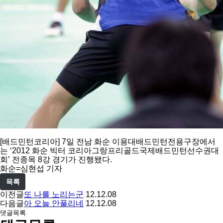
[배드민턴코리아] 7일 전남 화순 이용대배드민턴전용구장에서
는 ‘2012 화순 빅터 코리아그랑프리골드국제배드민턴선수권대
회’ 전종목 8강 경기가 진행됐다.
화순=심현섭 기자
목록
이전글
또 나를 노리는군
12.12.08
다음글
아 오늘 안풀리네
12.12.08
댓글목록