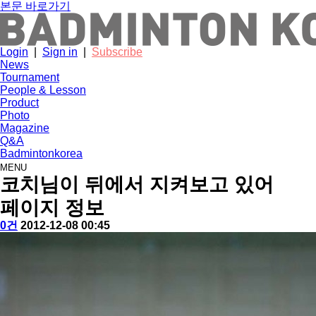
본문 바로가기
Login
|
Sign in
|
Subscribe
News
Tournament
People & Lesson
Product
Photo
Magazine
Q&A
Badmintonkorea
MENU
photo
코치님이 뒤에서 지켜보고 있어
페이지 정보
작
심
댓
작
0건
2012-12-08 00:45
성
현
글
성
본
자
섭
일
문