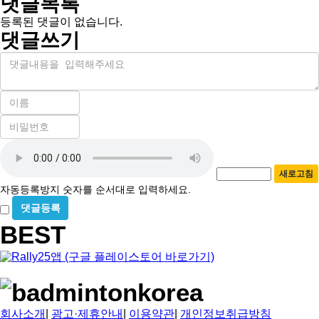
댓글목록
등록된 댓글이 없습니다.
댓글쓰기
내
용
이
름
비
필
밀
수
자
번
호
동
필
새로고침
등
수
자동등록방지 숫자를 순서대로 입력하세요.
록
비
방
밀
BEST
지
글
사
용
회사소개
|
광고·제휴안내
|
이용약관
|
개인정보취급방침