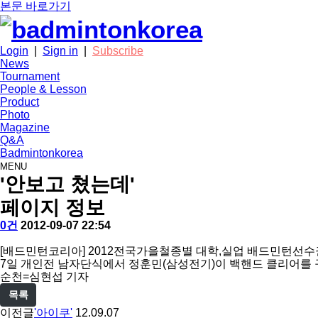
본문 바로가기
Login
|
Sign in
|
Subscribe
News
Tournament
People & Lesson
Product
Photo
Magazine
Q&A
Badmintonkorea
MENU
photo
'안보고 쳤는데'
페이지 정보
작
배
댓
작
0건
2012-09-07 22:54
성
드
글
성
본
자
민
일
[배드민턴코리아] 2012전국가을철종별 대학,실업 배드민턴선
문
턴
7일 개인전 남자단식에서 정훈민(삼성전기)이 백핸드 클리어를 
코
순천=심현섭 기자
리
목록
아
이전글
'아이쿠'
12.09.07