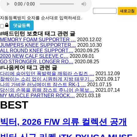
호
동
필
새로고침
등
수
자동등록방지 숫자를 순서대로 입력하세요.
록
비
방
밀
#배드민턴 보호대
태그 관련 글
지
글
MEMORY FOAM SUPPORTER …
2020.12.02
사
JUMPERS KNEE SUPPORTER…
2020.10.30
용
ALL ROUND KNEE SUPPORT…
2020.09.25
2020 NEW CALF SLEEVE C…
2020.09.01
GO STRONGER, LONGER RO…
2020.08.25
#나음케어
태그 관련 글
다리에 숨어있던 폭발력을 깨워라 스킬즈 …
2021.12.09
찰싹이는 소리 없이 시원하게 지방 태우기…
2021.09.17
나의 가벼운 러닝메이트 잠스트 RK-1 …
2021.07.15
당신의 손목을 위해 잠스트 주니어 손목보…
2021.07.14
MY MUSCLE PARTNER ROCK…
2021.03.18
BEST
빅터, 2026 F/W 의류 컬렉션 공개