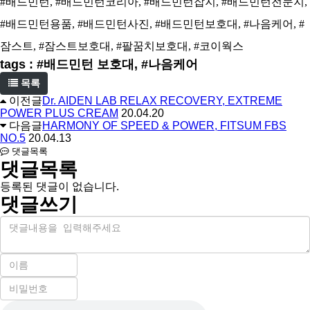
#배드민턴, #배드민턴코리아, #배드민턴잡지, #배드민턴전문지,
#배드민턴용품, #배드민턴사진, #배드민턴보호대, #나음케어, #
잠스트, #잠스트보호대, #팔꿈치보호대, #코이웍스
tags : #배드민턴 보호대, #나음케어
목록
이전글
Dr. AIDEN LAB RELAX RECOVERY, EXTREME
POWER PLUS CREAM
20.04.20
다음글
HARMONY OF SPEED & POWER, FITSUM FBS
NO.5
20.04.13
댓글목록
댓글목록
등록된 댓글이 없습니다.
댓글쓰기
내
용
이
름
비
필
밀
수
자
번