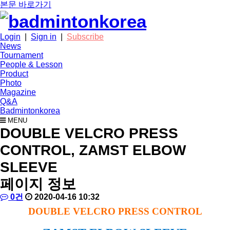
본문 바로가기
Login
|
Sign in
|
Subscribe
News
Tournament
People & Lesson
Product
Photo
Magazine
Q&A
Badmintonkorea
MENU
product
DOUBLE VELCRO PRESS
CONTROL, ZAMST ELBOW
SLEEVE
페이지 정보
작
배
댓
작
0건
2020-04-16 10:32
성
드
글
성
본
DOUBLE VELCRO PRESS CONTROL
자
민
일
문
턴