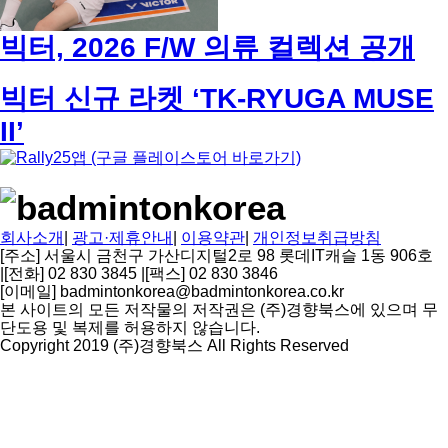
빅터, 2026 F/W 의류 컬렉션 공개
빅터 신규 라켓 ‘TK-RYUGA MUSE
II’
회사소개
|
광고·제휴안내
|
이용약관
|
개인정보취급방침
[주소] 서울시 금천구 가산디지털2로 98 롯데IT캐슬 1동 906호
|
[전화] 02 830 3845
|
[팩스] 02 830 3846
[이메일] badmintonkorea@badmintonkorea.co.kr
본 사이트의 모든 저작물의 저작권은 (주)경향북스에 있으며 무
단도용 및 복제를 허용하지 않습니다.
Copyright 2019 (주)경향북스 All Rights Reserved
상
단
으
로