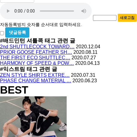
밀
수
자
번
호
동
필
새로고침
등
수
자동등록방지 숫자를 순서대로 입력하세요.
록
비
방
밀
#배드민턴 셔틀콕
태그 관련 글
지
글
2nd SHUTTLECOCK TOWARD…
2020.12.04
사
PRIOR GOOSE FEATHER SH…
2020.08.11
용
THE FIRST ECO SHUTTLEC…
2020.07.27
HARMONY OF SPEED & POW…
2020.04.13
#익스트림
태그 관련 글
ZEN STYLE SHIRTS EXTRE…
2020.07.31
PHASE CHANGE MATERIAL …
2020.06.23
BEST