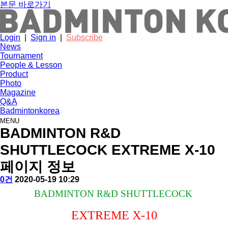
본문 바로가기
Login
|
Sign in
|
Subscribe
News
Tournament
People & Lesson
Product
Photo
Magazine
Q&A
Badmintonkorea
MENU
product
BADMINTON R&D
SHUTTLECOCK EXTREME X-10
페이지 정보
작
배
댓
작
0건
2020-05-19 10:29
성
드
글
성
본
BADMINTON R&D SHUTTLECOCK
자
민
일
문
턴
EXTREME X-10
코
리