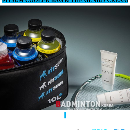
FITSUM COOLER BAG & THE GENIUS CREAM
코
리
아