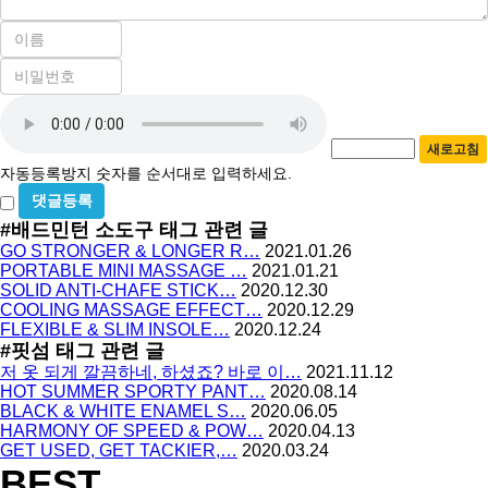
이
름
비
필
밀
수
자
번
호
동
필
새로고침
등
수
자동등록방지 숫자를 순서대로 입력하세요.
록
비
방
밀
#배드민턴 소도구
태그 관련 글
지
글
GO STRONGER & LONGER R…
2021.01.26
사
PORTABLE MINI MASSAGE …
2021.01.21
용
SOLID ANTI-CHAFE STICK…
2020.12.30
COOLING MASSAGE EFFECT…
2020.12.29
FLEXIBLE & SLIM INSOLE…
2020.12.24
#핏섬
태그 관련 글
저 옷 되게 깔끔하네, 하셨죠? 바로 이…
2021.11.12
HOT SUMMER SPORTY PANT…
2020.08.14
BLACK & WHITE ENAMEL S…
2020.06.05
HARMONY OF SPEED & POW…
2020.04.13
GET USED, GET TACKIER,…
2020.03.24
BEST