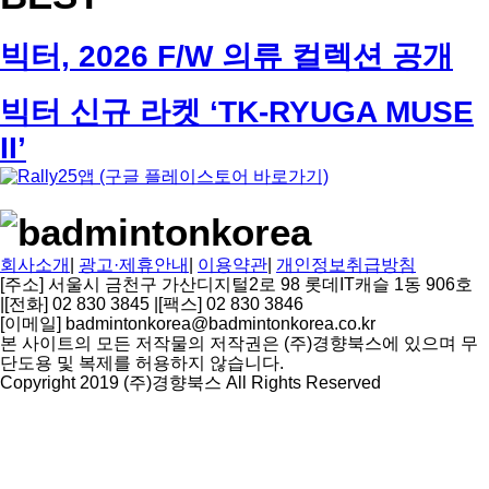
빅터, 2026 F/W 의류 컬렉션 공개
빅터 신규 라켓 ‘TK-RYUGA MUSE
II’
회사소개
|
광고·제휴안내
|
이용약관
|
개인정보취급방침
[주소] 서울시 금천구 가산디지털2로 98 롯데IT캐슬 1동 906호
|
[전화] 02 830 3845
|
[팩스] 02 830 3846
[이메일] badmintonkorea@badmintonkorea.co.kr
본 사이트의 모든 저작물의 저작권은 (주)경향북스에 있으며 무
단도용 및 복제를 허용하지 않습니다.
Copyright 2019 (주)경향북스 All Rights Reserved
상
단
으
로