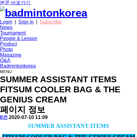
본문 바로가기
Login
|
Sign in
|
Subscribe
News
Tournament
People & Lesson
Product
Photo
Magazine
Q&A
Badmintonkorea
MENU
product
SUMMER ASSISTANT ITEMS
FITSUM COOLER BAG & THE
GENIUS CREAM
페이지 정보
작
배
댓
작
0건
2020-07-10 11:09
성
드
글
성
본
SUMMER ASSISTANT ITEMS
자
민
일
문
턴