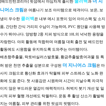
쿨러백
더 지
[배드민턴코리아] 핏섬에서 야심차게 출시한
과
니어스 크림
은 여름나기 보조 아이템으로 제격이다. 보온, 보
쿨러백
냉이 우수한
은 내부 메시 포켓이 있어 아이스팩 및 소지
품, 간단한 간식 거리의 수납이 가능하며, PVC 원단을 사용해 방
수가 뛰어나다. 양방향 2중 지퍼 방식으로 10L의 넉넉한 용량을
자랑한다. 야외 활동에 적합하며 여름철 대회 출전 및 배드민턴
활동에도 시원함을 유지하도록 도와주는 아이템이다.
배초향추출물, 락토바실러스발효물, 황금추출발효여과물 등 특
더 지니어스 크림
허 받은 천연 추출물 성분으로 구성된
은 마
사지 크림으로 황산화 효과가 탁월해 피부 스트레스 및 노화 완
화에 도움 준다. 첫 사용감은 시원하며 시간이 지날수록 자극적
이지 않은 부드러운 열감이 매력적이다. 허벅지 붓기 개선 및 일
시적 피부 혈행 개선에도 탁월하다. 운동 후 활성 산소가 활발해
지는 여름철, 피부 관리를 위한 핏섬의 핏템이다.