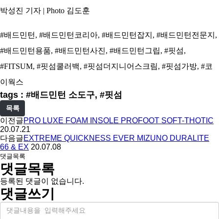
박성진 기자 | Photo 김도훈
#배드민턴, #배드민턴코리아, #배드민턴잡지, #배드민턴전문지,
#배드민턴용품, #배드민턴사진, #배드민턴그립, #핏섬,
#FITSUM, #핏섬쿨러백, #핏섬더지니어스크림, #핏섬가방, #코
이웍스
tags : #배드민턴 소도구, #핏섬
목록
이전글
PRO LUXE FOAM INSOLE PROFOOT SOFT-THOTIC
20.07.21
다음글
EXTREME QUICKNESS EVER MIZUNO DURALITE
66 & EX
20.07.08
댓글목록
댓글목록
등록된 댓글이 없습니다.
댓글쓰기
내
용