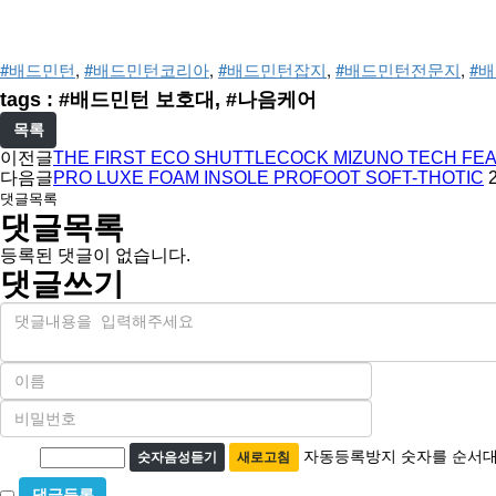
#배드민턴
, 
#배드민턴코리아
, 
#배드민턴잡지
, 
#배드민턴전문지
, 
#
tags : #배드민턴 보호대, #나음케어
목록
이전글
THE FIRST ECO SHUTTLECOCK MIZUNO TECH FEA
다음글
PRO LUXE FOAM INSOLE PROFOOT SOFT-THOTIC
댓글목록
댓글목록
등록된 댓글이 없습니다.
댓글쓰기
내
용
이
름
비
필
밀
수
자
번
자동등록방지 숫자를 순서대
숫자음성듣기
새로고침
호
동
필
비