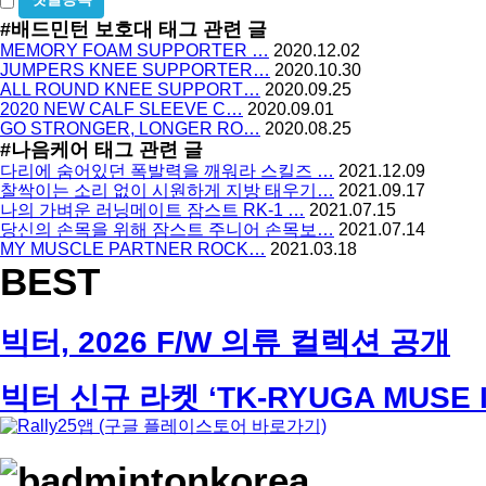
등
수
밀
#배드민턴 보호대
태그 관련 글
록
글
MEMORY FOAM SUPPORTER …
2020.12.02
방
사
JUMPERS KNEE SUPPORTER…
2020.10.30
용
지
ALL ROUND KNEE SUPPORT…
2020.09.25
2020 NEW CALF SLEEVE C…
2020.09.01
GO STRONGER, LONGER RO…
2020.08.25
#나음케어
태그 관련 글
다리에 숨어있던 폭발력을 깨워라 스킬즈 …
2021.12.09
찰싹이는 소리 없이 시원하게 지방 태우기…
2021.09.17
나의 가벼운 러닝메이트 잠스트 RK-1 …
2021.07.15
당신의 손목을 위해 잠스트 주니어 손목보…
2021.07.14
MY MUSCLE PARTNER ROCK…
2021.03.18
BEST
빅터, 2026 F/W 의류 컬렉션 공개
빅터 신규 라켓 ‘TK-RYUGA MUSE I