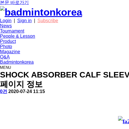
본문 바로가기
Login
|
Sign in
|
Subscribe
News
Tournament
People & Lesson
Product
Photo
Magazine
Q&A
Badmintonkorea
MENU
product
SHOCK ABSORBER CALF SLEE
페이지 정보
작
배
댓
작
0건
2020-07-24 11:15
성
드
글
성
본
자
민
일
문
턴
코
리
아