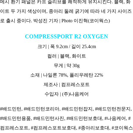
메시 환기 패널은 카프 슬리브를 쾌적하게 유지시킨다. 블랙, 화
이트 두 가지 색상이며, 종아리 둘레 굵기에 따라 네 가지 사이즈
로 출시 중이다. 박성진 기자 | Photo 이진혁(코이웍스)
COMPRESSPORT R2 OXYGEN
크기 | 폭 9.2cm / 길이 25.4cm
컬러 | 블랙, 화이트
무게 | 약 30g
소재 | 나일론 78%, 폴리우레탄 22%
제조사 | 컴프레스포트
수입자 | (주)나음케어
#배드민턴, #배드민턴코리아, #배드민턴잡지, #배드민턴전문지,
#배드민턴용품, #배드민턴사진, #배드민턴보호대, #나음케어, #
컴프레스포트, #컴프레스포트보호대, #종아리보호대, #코이웍스