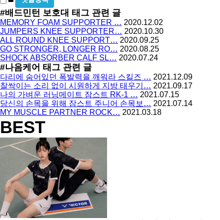
방
밀
#배드민턴 보호대
태그 관련 글
지
글
MEMORY FOAM SUPPORTER …
2020.12.02
사
JUMPERS KNEE SUPPORTER…
2020.10.30
용
ALL ROUND KNEE SUPPORT…
2020.09.25
GO STRONGER, LONGER RO…
2020.08.25
SHOCK ABSORBER CALF SL…
2020.07.24
#나음케어
태그 관련 글
다리에 숨어있던 폭발력을 깨워라 스킬즈 …
2021.12.09
찰싹이는 소리 없이 시원하게 지방 태우기…
2021.09.17
나의 가벼운 러닝메이트 잠스트 RK-1 …
2021.07.15
당신의 손목을 위해 잠스트 주니어 손목보…
2021.07.14
MY MUSCLE PARTNER ROCK…
2021.03.18
BEST