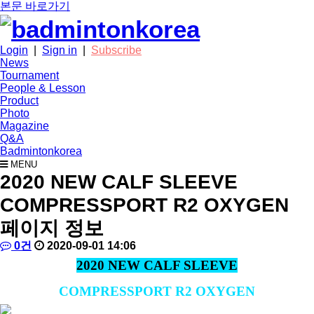
본문 바로가기
Login
|
Sign in
|
Subscribe
News
Tournament
People & Lesson
Product
Photo
Magazine
Q&A
Badmintonkorea
MENU
product
2020 NEW CALF SLEEVE
COMPRESSPORT R2 OXYGEN
페이지 정보
작
배
댓
작
0건
2020-09-01 14:06
성
드
글
성
본
2020 NEW CALF SLEEVE
자
민
일
문
턴
COMPRESSPORT R2 OXYGEN
코
리