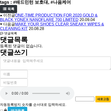
tags : #배드민턴 보호대, #나음케어
목록
이전글
ONE-TIME PRODUCTION FOR 2020 GOLD &
BLACK YONEX NANOFLARE 700 LIMITED
20.09.04
다음글
MAKE YOUR SHOES CLEAR SNEAKY WIPES &
CLEANING KIT
20.08.28
댓글목록
댓글목록
등록된 댓글이 없습니다.
댓글쓰기
내
용
이
름
비
필
밀
수
자
번
호
동
필
새로고침
등
수
자동등록방지 숫자를 순서대로 입력하세요.
록
비