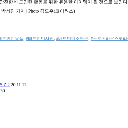
 안전한 배드민턴 활동을 위한 유용한 아이템이 될 것으로 보인다
진 기자 | Photo 김도훈(코이웍스)
배드민턴용품
, 
#배드민턴사진
, 
#배드민턴소도구
, 
#스포츠하우스코리
 Z 2
20.11.11
.30