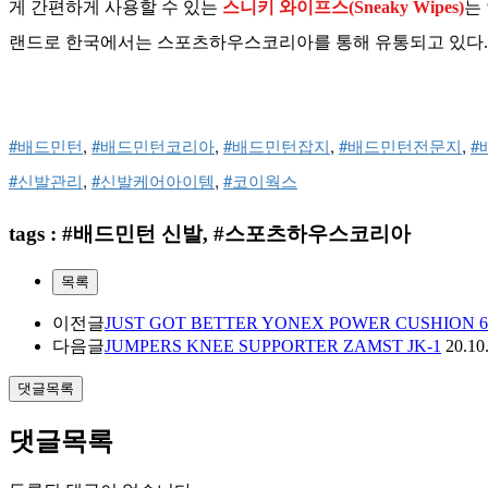
게 간편하게 사용할 수 있는
스니키 와이프스(Sneaky Wipes)
는
랜드로 한국에서는 스포츠하우스코리아를 통해 유통되고 있다. 박성
#배드민턴
, 
#배드민턴코리아
, 
#배드민턴잡지
, 
#배드민턴전문지
, 
#
#신발관리
, 
#신발케어아이템
, 
#코이웍스
tags : #배드민턴 신발, #스포츠하우스코리아
목록
이전글
JUST GOT BETTER YONEX POWER CUSHION 65
다음글
JUMPERS KNEE SUPPORTER ZAMST JK-1
20.10
댓글목록
댓글목록