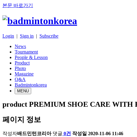
본문 바로가기
Login
|
Sign in
|
Subscribe
News
Tournament
People & Lesson
Product
Photo
Magazine
Q&A
Badmintonkorea
MENU
product
PREMIUM SHOE CARE WITH 
페이지 정보
작성자
배드민턴코리아
댓글
0건
작성일
2020-11-06 11:46