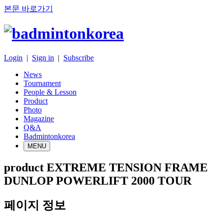
본문 바로가기
Login
|
Sign in
|
Subscribe
News
Tournament
People & Lesson
Product
Photo
Magazine
Q&A
Badmintonkorea
MENU
product
EXTREME TENSION FRAME
DUNLOP POWERLIFT 2000 TOUR
페이지 정보