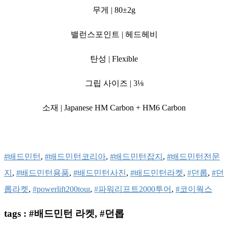
무게 | 80±2g
밸런스포인트 | 헤드헤비
탄성 | Flexible
그립 사이즈 | 3⅛
소재 | Japanese HM Carbon + HM6 Carbon
#배드민턴
, 
#배드민턴코리아
, 
#배드민턴잡지
, 
#배드민턴전문
지
, 
#배드민턴용품
, 
#배드민턴사진
, 
#배드민턴라켓
, 
#
던롭
, 
#던
롭라켓
, 
#
powerlift200tour​​
, 
#
파워리프트2000투어​​
, 
#코이웍스
tags : #배드민턴 라켓, #던롭