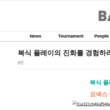
News
Tournament
People
product
복식 플레이의 진화를 경험하라 
작
댓
0건
배
성
글
드
자
민
본
복식 플
턴
문
코
요넥스 
리
아