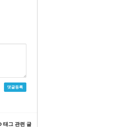
비
밀
글
사
용
O
태그 관련 글