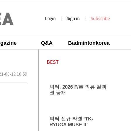
Login
Sign in
Subscribe
|
|
gazine
Q&A
Badmintonkorea
BEST
21-08-12 10:59
빅터, 2026 F/W 의류 컬렉
션 공개
빅터 신규 라켓 ‘TK-
RYUGA MUSE II’