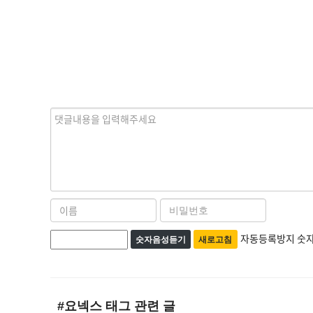
내
용
이
비
름
밀
자
번
자동등록방지 숫자
숫자음성듣기
새로고침
필
호
동
수
필
등
수
록
#요넥스
태그 관련 글