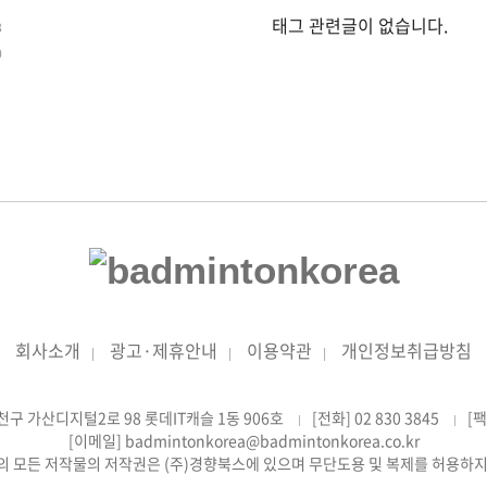
태그 관련글이 없습니다.
3
0
회사소개
광고·제휴안내
이용약관
개인정보취급방침
|
|
|
천구 가산디지털2로 98 롯데IT캐슬 1동 906호
[전화] 02 830 3845
[팩
|
|
[이메일] badmintonkorea@badmintonkorea.co.kr
의 모든 저작물의 저작권은 (주)경향북스에 있으며 무단도용 및 복제를 허용하지