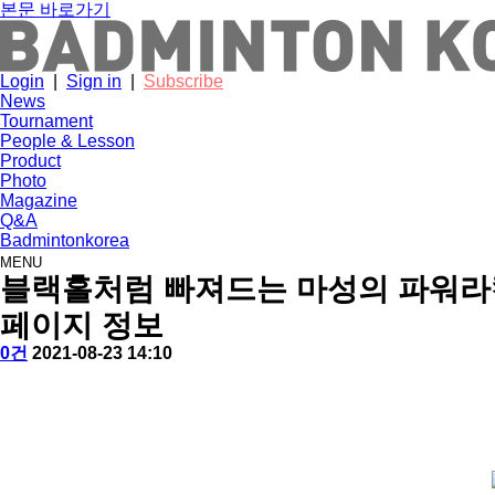
본문 바로가기
Login
|
Sign in
|
Subscribe
News
Tournament
People & Lesson
Product
Photo
Magazine
Q&A
Badmintonkorea
MENU
product
블랙홀처럼 빠져드는 마성의 파워라켓
페이지 정보
작
배
댓
작
0건
2021-08-23 14:10
성
드
글
성
본
자
민
일
문
턴
코
리
아