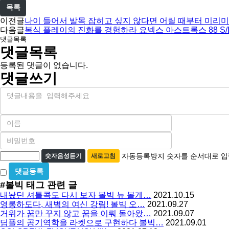
목록
이전글
나이 들어서 발목 잡히고 싶지 않다면 어릴 때부터 미리
다음글
복식 플레이의 진화를 경험하라 요넥스 아스트록스 88 S/D
댓글목록
댓글목록
등록된 댓글이 없습니다.
댓글쓰기
내
용
이
름
비
필
밀
수
자
번
자동등록방지 숫자를 순서대로 입
숫자음성듣기
새로고침
호
동
비
필
등
밀
수
#볼빅
태그 관련 글
글
록
내놨던 셔틀콕도 다시 보자 볼빅 뉴 볼게…
2021.10.15
사
방
영롱하도다, 새벽의 여신 강림! 볼빅 오…
2021.09.27
용
거위가 꿈만 꾸지 않고 꿈을 이뤄 돌아왔…
2021.09.07
지
딤플의 공기역학을 라켓으로 구현하다 볼빅…
2021.09.01