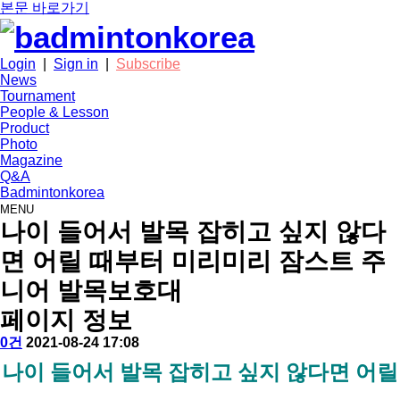
본문 바로가기
Login
|
Sign in
|
Subscribe
News
Tournament
People & Lesson
Product
Photo
Magazine
Q&A
Badmintonkorea
MENU
product
나이 들어서 발목 잡히고 싶지 않다
면 어릴 때부터 미리미리 잠스트 주
니어 발목보호대
페이지 정보
작
배
댓
작
0건
2021-08-24 17:08
성
드
글
성
본
나이 들어서 발목 잡히고 싶지 않다면 어릴
자
민
일
문
턴