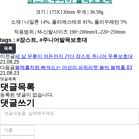
크기 | 175X130mm 무게 | 38.58g
소재 | 나일론 14%, 폴리에스테르 81%, 폴리우레탄 5%
적용범위 | M-신발사이즈 190~200mm/L-220~250mm
tags : #잠스트, #주니어발목보호대
목록
이전글
세 살 무릎이 여든까지 간다 잠스트 주니어 무릎보호대
21.08.25
다음글
블랙홀처럼 빠져드는 마성의 파워라켓 볼빅 블랙홀 83
21.08.23
댓글목록
댓글목록
등록된 댓글이 없습니다.
댓글쓰기
내
용
이
름
비
필