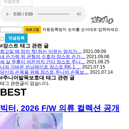
밀
수
자
번
호
동
필
등
수
록
자동등록방지 숫자를 순서대로 입력하세요.
새로고침
방
비
밀
지
#잠스트
태그 관련 글
글
최고일 때 엄지 척! 하는 이유는 엄지가…
2021.09.09
사
내 손가락 위 균형의 수호자 잠스트 손가…
2021.09.06
용
세 살 무릎이 여든까지 간다 잠스트 주니…
2021.08.25
나의 가벼운 러닝메이트 잠스트 RK-1 …
2021.07.15
당신의 손목을 위해 잠스트 주니어 손목보…
2021.07.14
#주니어발목보호대
태그 관련 글
태그 관련글이 없습니다.
BEST
빅터, 2026 F/W 의류 컬렉션 공개