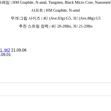
레임 | HM Graphite, N-amd, Tungsten, Black Micro Core, Nanometr
샤프트 | HM Graphite, N-amd
무게/그립 사이즈 | 4U (Ave.83g) G5, 3U (Ave.88g) G5
추천 스트링 장력 | 4U 20-28lbs, 3U 21-29lbs
, W2
21.09.06
.09.01