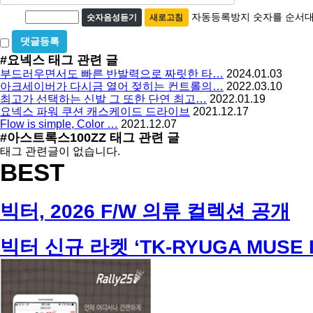
수
자
번
자동등록방지 숫자를 순서대
숫자음성듣기
새로고침
호
동
필
비
등
수
밀
#요넥스
태그 관련 글
록
글
부드러우면서도 빠른 반발력으로 짜릿한 타…
2024.01.03
방
사
아크세이버가 다시금 열어 젖히는 컨트롤의…
2022.03.10
용
지
최고가 선택하는 신발 그 또한 단연 최고…
2022.01.19
요넥스 파워 쿠션 캐스케이드 드라이브
2021.12.17
Flow is simple, Color …
2021.12.07
#아스트록스100ZZ
태그 관련 글
태그 관련글이 없습니다.
BEST
빅터, 2026 F/W 의류 컬렉션 공개
빅터 신규 라켓 ‘TK-RYUGA MUSE I