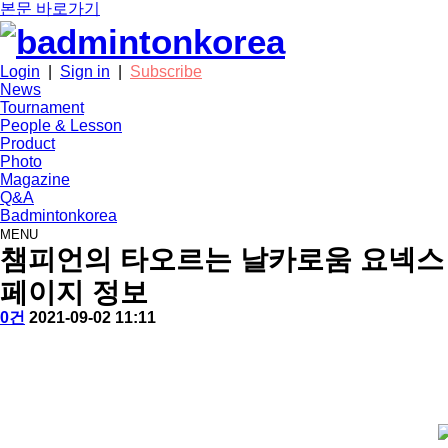
본문 바로가기
Login
|
Sign in
|
Subscribe
News
Tournament
People & Lesson
Product
Photo
Magazine
Q&A
Badmintonkorea
MENU
product
챔피언의 타오르는 날카로움 요넥스 아
페이지 정보
작
배
댓
작
0건
2021-09-02 11:11
성
드
글
성
본
자
민
일
문
턴
코
리
아