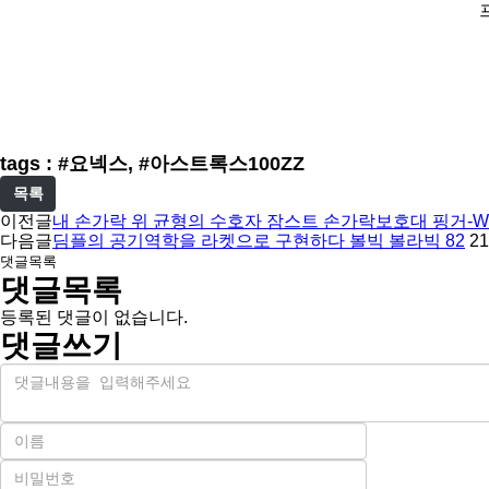
프
tags : #요넥스, #아스트록스100ZZ
목록
이전글
내 손가락 위 균형의 수호자 잠스트 손가락보호대 핑거-W1
다음글
딤플의 공기역학을 라켓으로 구현하다 볼빅 볼라빅 82
21
댓글목록
댓글목록
등록된 댓글이 없습니다.
댓글쓰기
내
용
이
름
비
필
밀