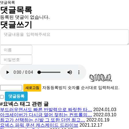
댓글목록
댓글목록
등록된 댓글이 없습니다.
댓글쓰기
내
용
이
름
비
필
밀
수
자
번
호
동
필
등
수
록
자동등록방지 숫자를 순서대로 입력하세요.
새로고침
방
비
밀
지
#요넥스
태그 관련 글
글
부드러우면서도 빠른 반발력으로 짜릿한 타…
2024.01.03
사
아크세이버가 다시금 열어 젖히는 컨트롤의…
2022.03.10
용
최고가 선택하는 신발 그 또한 단연 최고…
2022.01.19
요넥스 파워 쿠션 캐스케이드 드라이브
2021.12.17