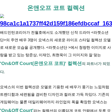
아
온앤오프 코트 컬렉션
배드민턴코리아가 전월호에서도 소개했던 신작 드라마 <라켓소년
단>의 주연 배우 3명이 요넥스의 새로운 라이프 스타일 컬렉션 모델
로 새로운 모습을 공개했다. <라켓소년단 >에서 청량한 이미지로 사
랑을 받고 있는 탕준상, 이재인, 최현욱이 그 이미지와 잘 맞는 
'On&Off
 Court(온앤오프 코트)' 컬렉션
의 파트너가 되었
다.
요넥스의 이번 컬렉션은 모델로 기용한 세 배우가 풍기는 느낌처럼 
트렌디함과 세련됨을 겸비한 디자인과 컬러로 가득 차있다. 기존의 
게임웨어는 물론 데일리웨어까지 라인업의 폭을 확장한 요넥스는
'On&Off Court'
라는 컬렉션의 이름답게 코트 안팎에서 두루 요