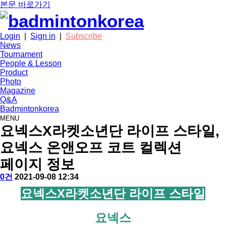
본문 바로가기
Login
|
Sign in
|
Subscribe
News
Tournament
People & Lesson
Product
Photo
Magazine
Q&A
Badmintonkorea
MENU
product
요넥스X라켓소년단 라이프 스타일,
요넥스 온앤오프 코트 컬렉션
페이지 정보
작
배
댓
작
0건
2021-09-08 12:34
성
드
글
성
본
요넥스X라켓소년단 라이프 스타일
자
민
일
문
턴
코
요넥스
리