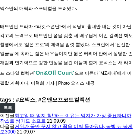
넥스만의 매력과 스포티함을 드러냈다.
배드민턴 드라마 <라켓소년단>에서 적당히 흉내만 내는 것이 아닌, 
각고의 노력으로 배드민턴 폼을 갖춘 세 배우답게 이번 컬렉션 화보 
촬영에서도 '젊은 프로'의 매력을 맘껏 뽐냈다. 스크린에서 '신선한 
얼굴들'에 속하는 젊은 배우들이지만 짧은 커리어 안에서 상당한 존
재감과 연기력으로 강한 인상을 남긴 이들과 함께 요넥스는 새 라이
'On&Off Court'
프 스타일 컬렉션
으로 이른바 'MZ세대'에게 어
필할 계획이다. 이혁희 기자 | Photo 요넥스 제공
tags : #요넥스, #온앤오프코트컬렉션
목록
이전글
최고일 때 엄지 척! 하는 이유는 엄지가 가장 중요하니까,
잠스트 썸가드 소프트
21.09.09
다음글
거위가 꿈만 꾸지 않고 꿈을 이뤄 돌아왔다, 볼빅 뉴 볼게
오3000
21.09.07