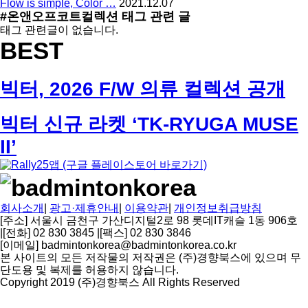
Flow is simple, Color …
2021.12.07
#온앤오프코트컬렉션
태그 관련 글
태그 관련글이 없습니다.
BEST
빅터, 2026 F/W 의류 컬렉션 공개
빅터 신규 라켓 ‘TK-RYUGA MUSE
II’
회사소개
|
광고·제휴안내
|
이용약관
|
개인정보취급방침
[주소] 서울시 금천구 가산디지털2로 98 롯데IT캐슬 1동 906호
|
[전화] 02 830 3845
|
[팩스] 02 830 3846
[이메일] badmintonkorea@badmintonkorea.co.kr
본 사이트의 모든 저작물의 저작권은 (주)경향북스에 있으며 무
단도용 및 복제를 허용하지 않습니다.
Copyright 2019 (주)경향북스 All Rights Reserved
상