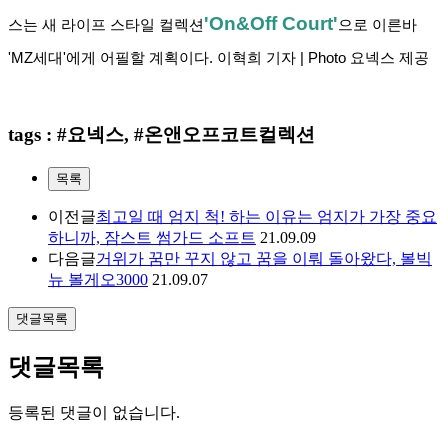
'On&Off Court'
스는 새 라이프 스타일 컬렉션
으로 이른바 
'MZ세대'에게 어필할 계획이다. 이혁희 기자 | Photo 요넥스 제공
tags : #요넥스, #온앤오프코트컬렉션
목록
이전글
최고일 때 엄지 척! 하는 이유는 엄지가 가장 중요
하니까, 잠스트 썸가드 소프트
21.09.09
다음글
거위가 꿈만 꾸지 않고 꿈을 이뤄 돌아왔다, 볼빅
뉴 볼게오3000
21.09.07
댓글목록
댓글목록
등록된 댓글이 없습니다.