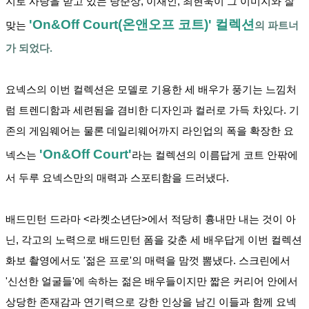
지로 사랑을 받고 있는 탕준상, 이재인, 최현욱이 그 이미지와 잘 
'On&Off
 Court(온앤오프 코트)' 컬렉션
맞는 
의 파트너
가 되었다.
요넥스의 이번 컬렉션은 모델로 기용한 세 배우가 풍기는 느낌처
럼 트렌디함과 세련됨을 겸비한 디자인과 컬러로 가득 차있다. 기
존의 게임웨어는 물론 데일리웨어까지 라인업의 폭을 확장한 요
'On&Off Court'
넥스는
라는 컬렉션의 이름답게 코트 안팎에
서 두루 요넥스만의 매력과 스포티함을 드러냈다.
배드민턴 드라마 <라켓소년단>에서 적당히 흉내만 내는 것이 아
닌, 각고의 노력으로 배드민턴 폼을 갖춘 세 배우답게 이번 컬렉션 
화보 촬영에서도 '젊은 프로'의 매력을 맘껏 뽐냈다. 스크린에서 
'신선한 얼굴들'에 속하는 젊은 배우들이지만 짧은 커리어 안에서 
상당한 존재감과 연기력으로 강한 인상을 남긴 이들과 함께 요넥