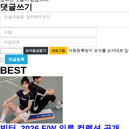
댓글쓰기
내
용
이
름
비
필
밀
수
자
번
자동등록방지 숫자를 순서대로 입
숫자음성듣기
새로고침
호
동
비
필
등
밀
수
BEST
글
록
사
방
용
지
빅터, 2026 F/W 의류 컬렉션 공개