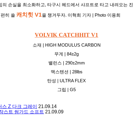
힘의 손실을 최소화하고, 타구시 헤드에서 샤프트로 타고 내려오는 진
캐치힛 V1
 편히 쓸 
을 챙겨두자. 이혁희 기자 | Photo 이용희
VOLVIK CATCHHIT V1
소재 | HIGH MODULUS CARBON
무게 | 84±2g
밸런스 | 290±2mm
맥스텐션 | 28lbs
탄성 | ULTRA FLEX
그립 | G5
스 Z 다크 그레이
21.09.14
 잠스트 썸가드 소프트
21.09.09