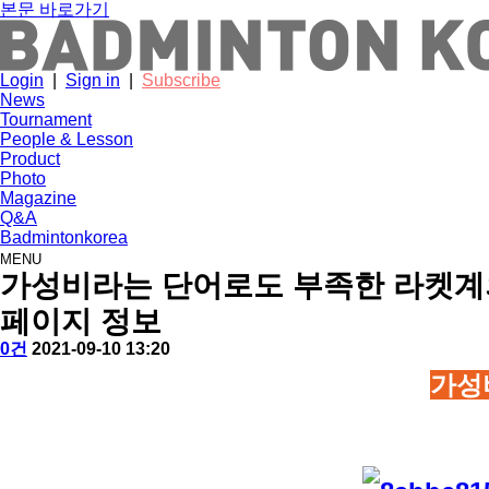
본문 바로가기
Login
|
Sign in
|
Subscribe
News
Tournament
People & Lesson
Product
Photo
Magazine
Q&A
Badmintonkorea
MENU
product
가성비라는 단어로도 부족한 라켓계의
페이지 정보
작
배
댓
작
0건
2021-09-10 13:20
성
드
글
성
본
가성
자
민
일
문
턴
코
리
아