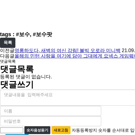
tags : #보수, #보수팟
목록
이전글
영롱하도다, 새벽의 여신 강림! 볼빅 오로라 미니백
21.09
다음글
올해의 민턴 사랑을 여기에 담아 그대에게 요넥스 게임웨
댓글목록
댓글목록
등록된 댓글이 없습니다.
댓글쓰기
내
용
이
름
비
필
밀
수
자
번
자동등록방지 숫자를 순서대로 입
숫자음성듣기
새로고침
호