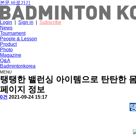
본문 바로가기
Login
|
Sign in
|
Subscribe
News
Tournament
People & Lesson
Product
Photo
Magazine
Q&A
Badmintonkorea
MENU
product
탱탱한 밸런싱 아이템으로 탄탄한 몸
페이지 정보
작
배
댓
작
0건
2021-09-24 15:17
성
드
글
성
본
탱
자
민
일
문
턴
코
리
아