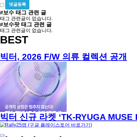
동
비
필
등
밀
수
#보수
태그 관련 글
글
록
태그 관련글이 없습니다.
사
방
#보수팟
태그 관련 글
용
지
태그 관련글이 없습니다.
BEST
빅터, 2026 F/W 의류 컬렉션 공개
빅터 신규 라켓 ‘TK-RYUGA MUSE I