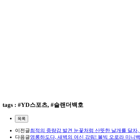
tags : #YD스포츠, #슬랜더백호
목록
이전글
최적의 중량감 발견 눈꽃처럼 산뜻한 날개를 달자,
다음글
영롱하도다, 새벽의 여신 강림! 볼빅 오로라 미니