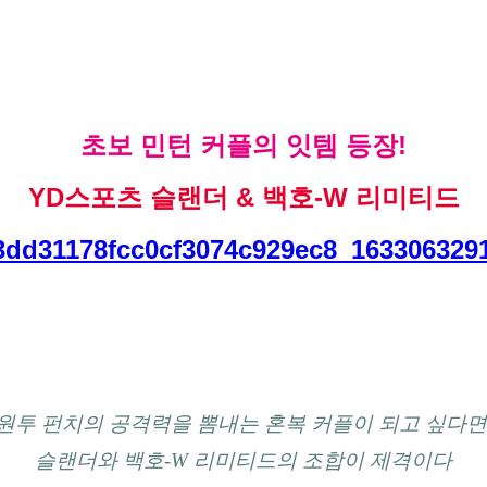
초보 민턴 커플의 잇템 등장!
YD스포츠 슬랜더 & 백호-W 리미티드
원투 펀치의 공격력을 뽐내는 혼복 커플이 되고 싶다면
슬랜더와 백호-W 리미티드의 조합이 제격이다