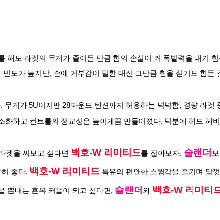
를 해도 라켓의 무게가 줄어든 만큼 힘의 손실이 커 폭발력을 내기 힘
빈도가 높지만, 손에 거부감이 덜한 대신 그만큼 힘을 싣기도 힘든 
. 무게가 5U이지만 28파운드 텐션까지 허용하는 넉넉함, 경량 라
소화하고 컨트롤의 정교성은 높이게끔 만들어졌다. 덕분에 헤드 헤비의
백호-W 리미티드
슬랜더
 라켓을 써보고 싶다면 
를 잡아보자. 
보
백호-W 리미티드
 좋다. 
 특유의 편안한 스윙감을 즐기며 맘껏
슬랜더
백호-W 리미티
 뽐내는 혼복 커플이 되고 싶다면, 
와 