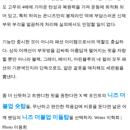
도 고무의 4배에 가까운 탄성과 복원력을 가져 운동에 최적화 되
어 있고, 특히 하의는 온니즈만의 봉제라인 덕에 부담스러운 신체 
부위 부각을 말끔하게 처리해 실외에서도 민망할 일이 없다.
기능만 중시한 것이 아니라 패션 아이템으로서의 역할도 충실하
다. 상의 어깨선이 부유방을 감싸줘 아름답게 떨어지는 핏을 자랑
할 뿐만 아니라 블랙, 그레이, 베이지, 마린블루의 네 컬러 모두 패
션의 기본색인지라 단독으로도, 얇은 겉옷을 매치해도 세련됨을 
뽐낸다.
니즈 더
좀 더 산뜻하고 트렌디한 핏을 원한다면 X 백 포인트의 
블업 숏탑
을, 무난하고 편안한 착용감에 비중을 둔다면 넓은 어
니즈 더블업 미들탑
깨 밴딩의 
을 선택하자. Writer 이혁희 | 
Photo 이용희