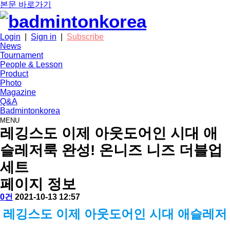
본문 바로가기
Login
|
Sign in
|
Subscribe
News
Tournament
People & Lesson
Product
Photo
Magazine
Q&A
Badmintonkorea
MENU
product
레깅스도 이제 아웃도어인 시대 애
슬레저룩 완성! 온니즈 니즈 더블업
세트
페이지 정보
작
배
댓
작
0건
2021-10-13 12:57
성
드
글
성
본
레깅스도 이제 아웃도어인 시대 애슬레저
자
민
일
문
턴