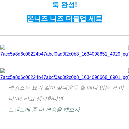
코
룩 완성!
리
아
온니즈 니즈 더블업 세트
레깅스는 요가 같이 실내운동 할 때나 입는 거 아
니야? 라고 생각한다면
트렌드에 좀 더 편승을 해보자