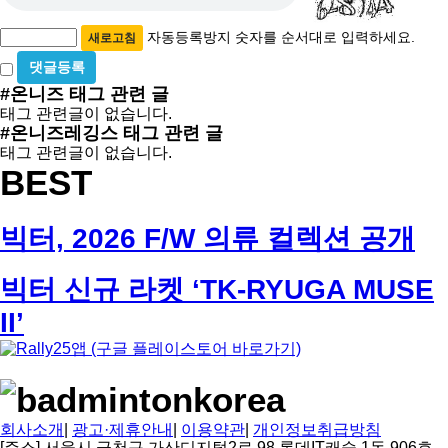
필
등
수
록
자동등록방지 숫자를 순서대로 입력하세요.
새로고침
방
비
밀
지
#온니즈
태그 관련 글
글
태그 관련글이 없습니다.
사
#온니즈레깅스
태그 관련 글
용
태그 관련글이 없습니다.
BEST
빅터, 2026 F/W 의류 컬렉션 공개
빅터 신규 라켓 ‘TK-RYUGA MUSE
II’
회사소개
|
광고·제휴안내
|
이용약관
|
개인정보취급방침
[주소] 서울시 금천구 가산디지털2로 98 롯데IT캐슬 1동 906호