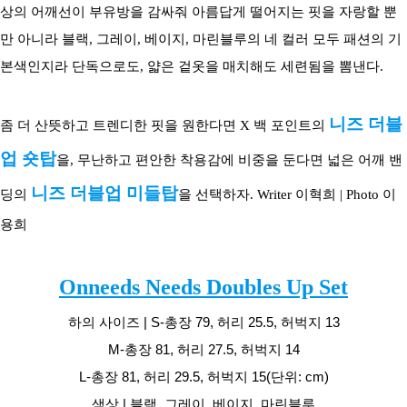
상의 어깨선이 부유방을 감싸줘 아름답게 떨어지는 핏을 자랑할 뿐
만 아니라 블랙, 그레이, 베이지, 마린블루의 네 컬러 모두 패션의 기
본색인지라 단독으로도, 얇은 겉옷을 매치해도 세련됨을 뽐낸다.
니즈 더블
좀 더 산뜻하고 트렌디한 핏을 원한다면 X 백 포인트의 
업 숏탑
을, 무난하고 편안한 착용감에 비중을 둔다면 넓은 어깨 밴
니즈 더블업 미들탑
딩의 
을 선택하자. Writer 이혁희 | Photo 이
용희
Onneeds Needs Doubles Up Set
하의 사이즈 | S-총장 79, 허리 25.5, 허벅지 13
M-총장 81, 허리 27.5, 허벅지 14
L-총장 81, 허리 29.5, 허벅지 15(단위: cm)
색상 | 블랙, 그레이, 베이지, 마린블루