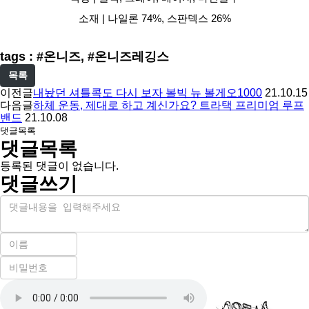
소재 | 나일론 74%, 스판덱스 26%
tags : #온니즈, #온니즈레깅스
목록
이전글
내놨던 셔틀콕도 다시 보자 볼빅 뉴 볼게오1000
21.10.15
다음글
하체 운동, 제대로 하고 계신가요? 트라택 프리미엄 루프
밴드
21.10.08
댓글목록
댓글목록
등록된 댓글이 없습니다.
댓글쓰기
내
용
이
름
비
필
밀
수
자
번
호
동