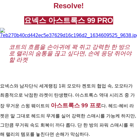
코
Resolve!
리
아
요넥스 아스트록스 99 PRO
코트의 흐름을 손아귀에 꽉 쥐고 강력한 한 방으
로 랠리의 숨통을 끊고 싶다면, 손에 응당 쥐어야 
할 라켓
요넥스와 남자단식 세계랭킹 1위 모모타 켄토의 협업 속, 모모타가 
최종적으로 낙점한 라켓이 탄생했다. 아스트록스 역대 시리즈 중 가
아스트록스 99 프로
장 무거운 스윙 웨이트의 
다. 헤드-헤비 라
켓은 말 그대로 헤드의 무게를 실어 강력한 스매시를 가능케 하지만, 
그만큼 무거워 속도 회복이 까다 롭다. 단 한 방의 파워 스매시를 위
해 랠리의 템포를 놓친다면 손해가 막심하다.