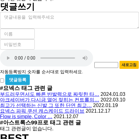
댓글쓰기
내
용
이
름
비
필
밀
수
자
번
호
동
필
새로고침
등
수
자동등록방지 숫자를 순서대로 입력하세요.
록
비
방
밀
#요넥스
태그 관련 글
지
글
부드러우면서도 빠른 반발력으로 짜릿한 타…
2024.01.03
사
아크세이버가 다시금 열어 젖히는 컨트롤의…
2022.03.10
용
최고가 선택하는 신발 그 또한 단연 최고…
2022.01.19
요넥스 파워 쿠션 캐스케이드 드라이브
2021.12.17
Flow is simple, Color …
2021.12.07
#아스트록스99프로
태그 관련 글
태그 관련글이 없습니다.
BEST