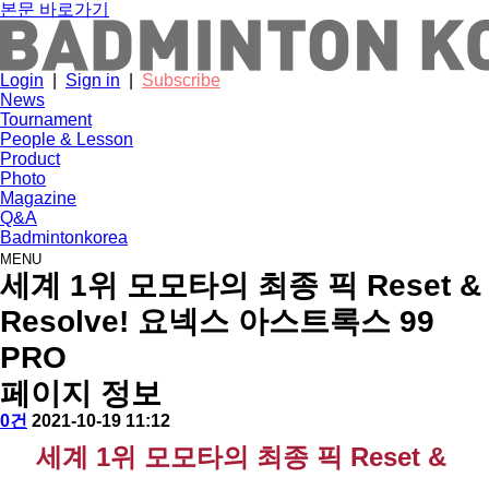
본문 바로가기
Login
|
Sign in
|
Subscribe
News
Tournament
People & Lesson
Product
Photo
Magazine
Q&A
Badmintonkorea
MENU
product
세계 1위 모모타의 최종 픽 Reset &
Resolve! 요넥스 아스트록스 99
PRO
페이지 정보
작
배
댓
작
0건
2021-10-19 11:12
성
드
글
성
본
세계 1위 모모타의 최종 픽 Reset & 
자
민
일
문
턴