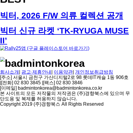
빅터, 2026 F/W 의류 컬렉션 공개
빅터 신규 라켓 ‘TK-RYUGA MUSE
II’
회사소개
|
광고·제휴안내
|
이용약관
|
개인정보취급방침
[주소] 서울시 금천구 가산디지털2로 98 롯데IT캐슬 1동 906호
|
[전화] 02 830 3845
|
[팩스] 02 830 3846
[이메일] badmintonkorea@badmintonkorea.co.kr
본 사이트의 모든 저작물의 저작권은 (주)경향북스에 있으며 무
단도용 및 복제를 허용하지 않습니다.
Copyright 2019 (주)경향북스 All Rights Reserved
상
단
으
로