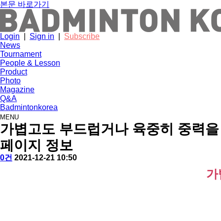
본문 바로가기
Login
|
Sign in
|
Subscribe
News
Tournament
People & Lesson
Product
Photo
Magazine
Q&A
Badmintonkorea
MENU
product
가볍고도 부드럽거나 육중히 중력을 거
페이지 정보
작
배
댓
작
0건
2021-12-21 10:50
성
드
글
성
본
가
자
민
일
문
턴
코
리
아