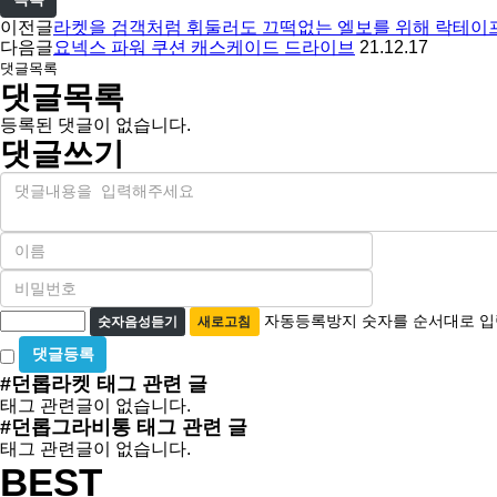
이전글
라켓을 검객처럼 휘둘러도 끄떡없는 엘보를 위해 락테이프 
다음글
요넥스 파워 쿠션 캐스케이드 드라이브
21.12.17
댓글목록
댓글목록
등록된 댓글이 없습니다.
댓글쓰기
내
용
이
름
비
필
밀
수
자
번
자동등록방지 숫자를 순서대로 입
숫자음성듣기
새로고침
호
동
비
필
등
밀
수
#던롭라켓
태그 관련 글
글
록
태그 관련글이 없습니다.
사
방
#던롭그라비통
태그 관련 글
용
지
태그 관련글이 없습니다.
BEST