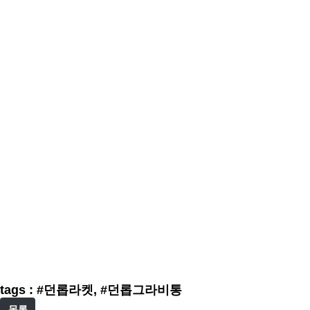
tags : #던롭라켓, #던롭그라비통
목록