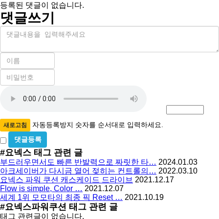
등록된 댓글이 없습니다.
댓글쓰기
내
용
이
름
비
필
밀
수
자
번
호
동
필
등
수
록
자동등록방지 숫자를 순서대로 입력하세요.
새로고침
방
비
밀
지
#요넥스
태그 관련 글
글
부드러우면서도 빠른 반발력으로 짜릿한 타…
2024.01.03
사
아크세이버가 다시금 열어 젖히는 컨트롤의…
2022.03.10
용
요넥스 파워 쿠션 캐스케이드 드라이브
2021.12.17
Flow is simple, Color …
2021.12.07
세계 1위 모모타의 최종 픽 Reset …
2021.10.19
#요넥스파워쿠션
태그 관련 글
태그 관련글이 없습니다.