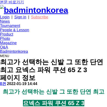
본문 바로가기
Login
|
Sign in
|
Subscribe
News
Tournament
People & Lesson
Product
Photo
Magazine
Q&A
Badmintonkorea
MENU
product
최고가 선택하는 신발 그 또한 단연
최고 요넥스 파워 쿠션 65 Z 3
페이지 정보
작
배
댓
작
0건
2022-01-19 14:44
성
드
글
성
본
최고가 선택하는 신발 그 또한 단연 최고
자
민
일
문
턴
코
요넥스 파워 쿠션 65 Z 3
리