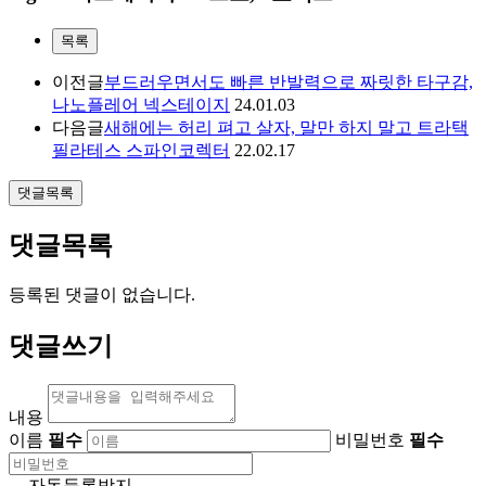
목록
이전글
부드러우면서도 빠른 반발력으로 짜릿한 타구감,
나노플레어 넥스테이지
24.01.03
다음글
새해에는 허리 펴고 살자, 말만 하지 말고 트라택
필라테스 스파인코렉터
22.02.17
댓글목록
댓글목록
등록된 댓글이 없습니다.
댓글쓰기
내용
이름
필수
비밀번호
필수
자동등록방지