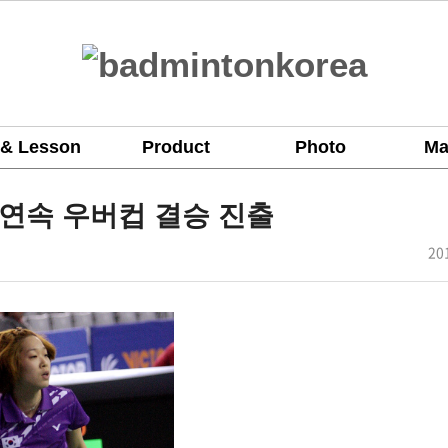
 & Lesson
Product
Photo
Ma
2연속 우버컵 결승 진출
작
20
성
일