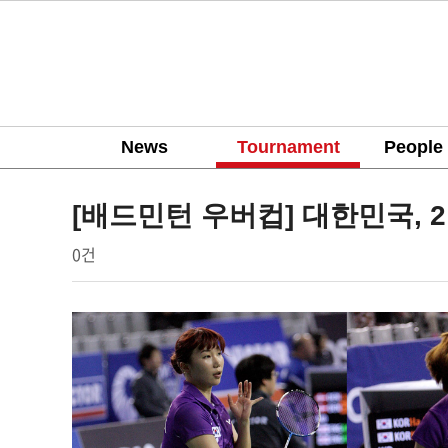
News
Tournament
People
tournament
[배드민턴 우버컵] 대한민국, 
작
댓
0건
배
성
글
드
자
민
본
턴
문
코
리
아