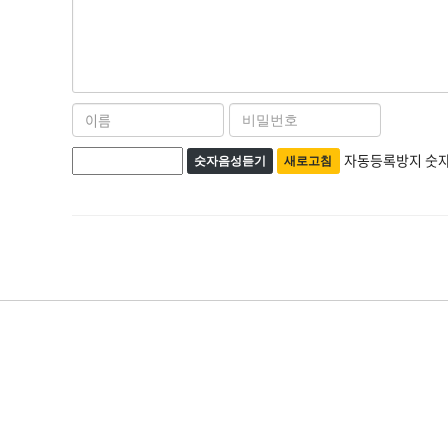
용
이
비
름
밀
자
번
자동등록방지 숫자
숫자음성듣기
새로고침
필
호
동
수
필
등
수
록
방
지