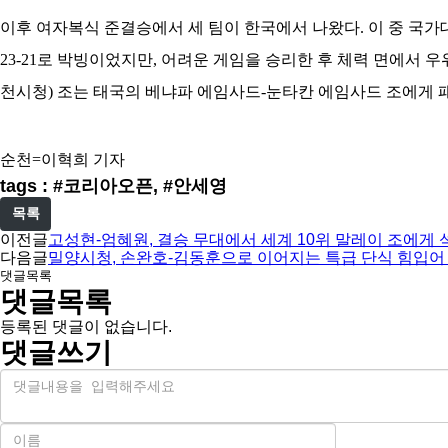
이후 여자복식 준결승에서 세 팀이 한국에서 나왔다. 이 중 국가
23-21로 박빙이었지만, 어려운 게임을 승리한 후 체력 면에서 
천시청) 조는 태국의 베냐파 에임사드-눈타칸 에임사드 조에게 
순천=이혁희 기자
tags : #코리아오픈, #안세영
목록
이전글
고성현-엄혜원, 결승 무대에서 세계 10위 말레이 조에게
다음글
밀양시청, 손완호-김동훈으로 이어지는 특급 단식 힘입어 
댓글목록
댓글목록
등록된 댓글이 없습니다.
댓글쓰기
내
용
이