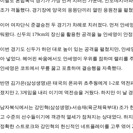
이날도 혼합복식 경기가 가장 먼저 치러진 가운데, 인도네시아
조가 격돌했다. 경기장에 양국의 응원단끼리 열띤 응원전을 펼쳤다
이어 여자단식 준결승전 두 경기가 차례로 치러졌다. 먼저 안세영이 
둬왔다. 신두의 179cm의 장신을 활용한 공격을 늘 안세영이 
이번 경기도 신두가 하던 대로 높이 있는 공격을 펼쳤지만, 안세
아 넣었다. 헤어핀 싸움에서도 안세영이 우위를 점하며 랠리를 주
안세영은 코트에서 무릎 꿇고 포효하며 결승행을 자축했다.
반면 김가은(삼성생명)은 태국의 폰파위 초추웡에게 1-2로 역전패를
졌지만 2, 3게임을 내리 이기며 역전승을 거뒀다. 하지만 이 날
남자복식에서는 강민혁(삼성생명)-서승재(육군체육부대) 조가 한 
고 수준의 선수들이기에 객관적 열세가 점쳐지는 상대였다. 하지만 
정확한 스트로크와 강민혁의 헌신적인 네트플레이를 고루 엮어 21