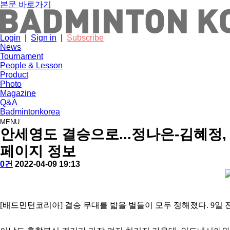
본문 바로가기
Login
|
Sign in
|
Subscribe
News
Tournament
People & Lesson
Product
Photo
Magazine
Q&A
Badmintonkorea
MENU
tournament
안세영도 결승으로...정나은-김혜정,
페이지 정보
작
배
댓
작
0건
2022-04-09 19:13
성
드
글
성
본
자
민
일
문
턴
코
[배드민턴코리아] 결승 무대를 밟을 별들이 모두 정해졌다. 9일
리
아