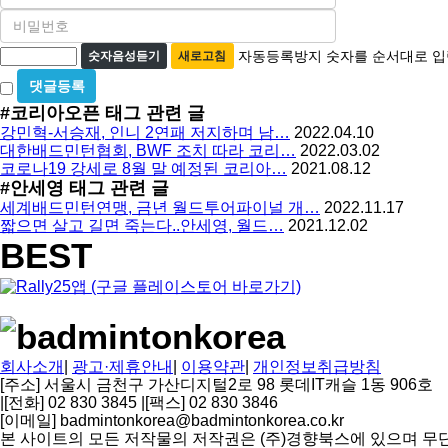
름
비
필
밀
수
자
번
자동등록방지 숫자를 순서대로 입
숫자음성듣기
새로고침
호
동
비
필
등
밀
수
#코리아오픈
태그 관련 글
글
록
강민혁-서승재, 인니 2연패 저지하며 남…
2022.04.10
사
방
대한배드민턴협회, BWF 조치 따라 코리…
2022.03.02
용
코로나19 강세로 8월 말 예정된 코리아…
2021.08.12
지
#안세영
태그 관련 글
세계배드민턴연맹, 금년 월드투어파이널 개…
2022.11.17
짧으면 살고 길면 죽는다..안세영, 월드…
2021.12.02
BEST
회사소개
|
광고·제휴안내
|
이용약관
|
개인정보취급방침
[주소] 서울시 금천구 가산디지털2로 98 롯데IT캐슬 1동 906호
|
[전화] 02 830 3845
|
[팩스] 02 830 3846
[이메일] badmintonkorea@badmintonkorea.co.kr
본 사이트의 모든 저작물의 저작권은 (주)경향북스에 있으며 무